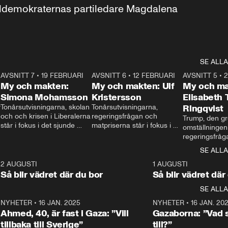
aldemokraternas partiledare Magdalena 
SE ALLA
7
AVSNITT 7
•
19 FEBRUARI
24:30
AVSNITT 6
•
12 FEBRUARI
27:30
AVSNITT 5
•
My och makten:
My och makten: Ulf
My och ma
Simona Mohamsson
Kristersson
Elisabeth
 
Tonårsutvisningarna, skolan 
Tonårsutvisningarna, 
Ringqvist
och och krisen i Liberalerna 
regeringsfrågan och 
Trump, den gr
står i fokus i det sjunde 
matpriserna står i fokus i 
omställningen
avsnittet av ”My och 
det sjätte avsnittet av ”My 
regeringsfråga
makten”. Se när 
och makten”. Se när 
centrum i det 
SE ALLA
Aftonbladets inrikespolitiska 
Aftonbladets inrikespolitiska 
avsnittet av ”
kommentator My 
kommentator My 
6
2 AUGUSTI
1:06
1 AUGUSTI
Makten”. Se nä
Rohwedder ställer 
Rohwedder ställer 
Så blir vädret där du bor
Så blir vädret där
Aftonbladets in
utbildnings- och 
statsminister Ulf Kristersson 
kommentator 
SE ALLA
integrationsminister Simona 
till svars.
Rohwedder stäl
Mohamsson till svars.
Centerpartiets
2
NYHETER
•
16 JAN. 2025
1:01
NYHETER
•
16 JAN. 20
Thand Ring till
Ahmed, 40, är fast i Gaza: ”Vill
Gazaborna: ”Vad s
tillbaka till Sverige”
till?”