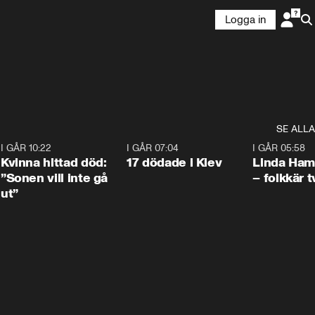
Logga in
SE ALLA
7
I GÅR 10:22
1:12
I GÅR 07:04
0:43
I GÅR 05:58
Kvinna hittad död:
17 dödade i Kiev
Linda Ham
”Sonen vill inte gå
– folkkär t
ut”