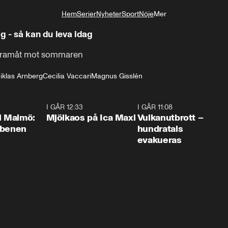
Hem
Serier
Nyheter
Sport
Nöje
Mer
Livsstil
ig - så kan du leva idag
r framåt mot sommaren
iklas Arnberg
Cecilia Vaccari
Magnus Gisslén
1:10
I GÅR 12:33
0:24
I GÅR 11:08
0:2
i Malmö:
Mjölkaos på Ica Maxi
Vulkanutbrott –
 benen
hundratals
evakueras