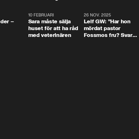
4:24
10 FEBRUARI
4:13
26 NOV. 2025
8:1
der –
Sara måste sälja
Leif GW: ”Har hon
huset för att ha råd
mördat pastor
med veterinären
Fossmos fru? Svar
nej.”