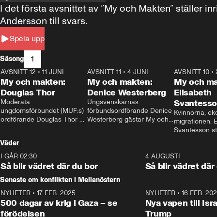
I det första avsnittet av ”My och Makten” ställe
Andersson till svars.
Spela upp
1
Säsong
AVSNITT 12
•
11 JUNI
26:27
AVSNITT 11
•
4 JUNI
23:40
AVSNITT 10
•
My och makten:
My och makten:
My och ma
Douglas Thor
Denice Westerberg
Elisabeth
Moderata 
Ungsvenskarnas 
Svantess
ungdomsförbundet (MUF:s) 
förbundsordförande Denice 
Kvinnorna, ek
ordförande Douglas Thor 
Westerberg gästar My och 
migrationen. E
gästar My och makten. I 
makten. I avsnittet 
Svantesson stäl
avsnittet diskuteras 
diskuteras migrationsfrågan 
när finansmini
Väder
tonårsutvisningarna och hur 
och hur SD ska locka 
Moderaterna ska locka 
kvinnliga väljare. 
I GÅR 02:30
1:06
4 AUGUSTI
väljare till valet i höst. 
Så blir vädret där du bor
Så blir vädret där
Senaste om konflikten i Mellanöstern
NYHETER
•
17 FEB. 2025
0:45
NYHETER
•
16 FEB. 20
500 dagar av krig i Gaza – se
Nya vapen till Isr
förödelsen
Trump