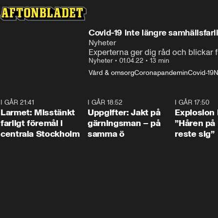
Covid-19 inte längre samhällsfarl
Nyheter
Experterna ger dig råd och blicka
Nyheter
•
01.04.22
•
13 min
Vård & omsorg
Coronapandemin
Covid-19
N
I GÅR 21:41
0:35
I GÅR 18:52
0:33
I GÅR 17:50
Larmet: Misstänkt
Uppgifter: Jakt på
Explosion 
farligt föremål i
gärningsman – på
”Håren på
centrala Stockholm
samma ö
reste sig”