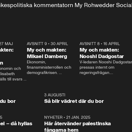
r inrikespolitiska kommentatorn My Rohwedder Soci
27 MAJ
3:51
AVSNITT 9
•
30 APRIL
24:00
AVSNITT 8
•
16 APRIL
25:1
kten:
My och makten:
My och makten:
Mikael Damberg
Nooshi Dadgostar
on
Ekonomin, 
V-ledaren Nooshi Dadgostar
finansministerrollen och 
pressas internt om 
onomin och 
demografikrisen. 
regeringsfrågan.

lisabeth 
Oppositionen ställs till svars 
I Aftonbladets 
ls till svars 
när Socialdemokraternas 
partiledarutfrågning ”My 
stern gästar 
Mikael Damberg gästar My 
och Makten” sätter hon ner 
My och Makten. 
och Makten. 
foten mot kritikerna:

1:06
3 AUGUSTI
1:0
– Vi ställer upp i val. Ska vi 
 du bor
Så blir vädret där du bor
vara med så sitter vi förstås 
25
1:22
NYHETER
•
21 JAN. 2025
0:5
ael – då hyllas
Här återvänder palestinska
fångarna hem