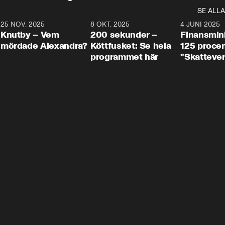
SE ALLA
3
25 NOV. 2025
31:05
8 OKT. 2025
4:29
4 JUNI 2025
Knutby – Vem
200 sekunder –
Finansmin
mördade Alexandra?
Köttfusket: Se hela
125 procent
programmet här
"Skattever
viktig uppg