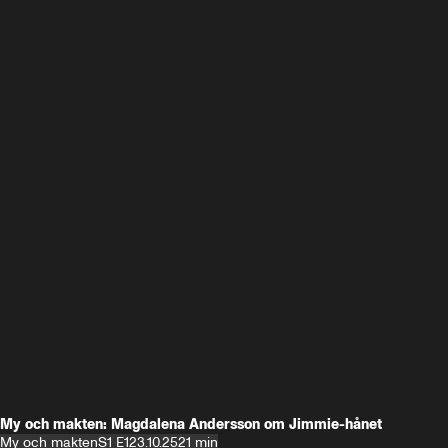
My och makten: Magdalena Andersson om Jimmie-hånet
My och makten
S1 E1
23.10.25
21 min