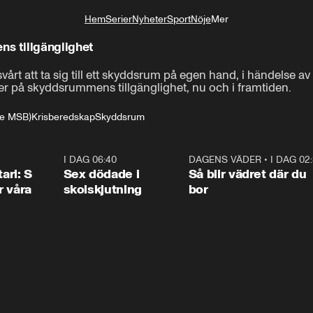
Hem
Serier
Nyheter
Sport
Nöje
Mer
Livsstil
s tillgänglighet
rt att ta sig till ett skyddsrum på egen hand, i händelse av 
er på skyddsrummens tillgänglighet, nu och i framtiden.
are MSB)
Krisberedskap
Skyddsrum
1:36
I DAG 06:40
0:47
DAGENS VÄDER
•
I DAG 02
1:0
ari: S
Sex dödade i
Så blir vädret där du
r våra
skolskjutning
bor