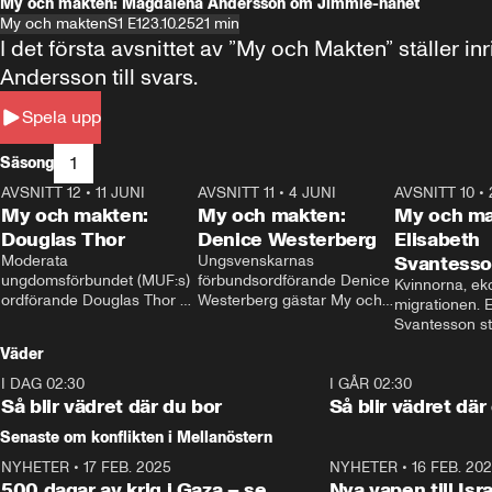
My och makten: Magdalena Andersson om Jimmie-hånet
My och makten
S1 E1
23.10.25
21 min
I det första avsnittet av ”My och Makten” ställe
Andersson till svars.
Spela upp
1
Säsong
AVSNITT 12
•
11 JUNI
26:27
AVSNITT 11
•
4 JUNI
23:40
AVSNITT 10
•
My och makten:
My och makten:
My och ma
Douglas Thor
Denice Westerberg
Elisabeth
Moderata 
Ungsvenskarnas 
Svantess
ungdomsförbundet (MUF:s) 
förbundsordförande Denice 
Kvinnorna, ek
ordförande Douglas Thor 
Westerberg gästar My och 
migrationen. E
gästar My och makten. I 
makten. I avsnittet 
Svantesson stäl
avsnittet diskuteras 
diskuteras migrationsfrågan 
när finansmini
Väder
tonårsutvisningarna och hur 
och hur SD ska locka 
Moderaterna ska locka 
kvinnliga väljare. 
I DAG 02:30
1:06
I GÅR 02:30
väljare till valet i höst. 
Så blir vädret där du bor
Så blir vädret där
Senaste om konflikten i Mellanöstern
NYHETER
•
17 FEB. 2025
0:45
NYHETER
•
16 FEB. 20
500 dagar av krig i Gaza – se
Nya vapen till Isr