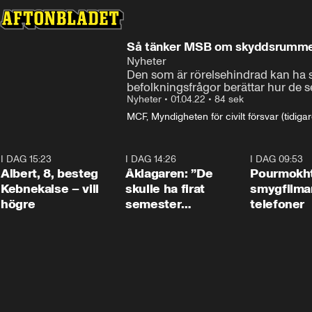
Så tänker MSB om skyddsrummen
Nyheter
Den som är rörelsehindrad kan ha svå
befolkningsfrågor berättar hur de s
Nyheter
•
01.04.22
•
84 sek
MCF, Myndigheten för civilt försvar (tidig
I DAG 15:23
0:54
I DAG 14:26
1:54
I DAG 09:53
Albert, 8, besteg
Åklagaren: ”De
Pourmokht
Kebnekaise – vill
skulle ha firat
smygfilma
högre
semester
telefoner
tillsammans”