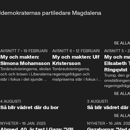
aldemokraternas partiledare Magdalena 
SE ALLA
7
AVSNITT 7
•
19 FEBRUARI
24:30
AVSNITT 6
•
12 FEBRUARI
27:30
AVSNITT 5
•
My och makten:
My och makten: Ulf
My och ma
Simona Mohamsson
Kristersson
Elisabeth
 
Tonårsutvisningarna, skolan 
Tonårsutvisningarna, 
Ringqvist
och och krisen i Liberalerna 
regeringsfrågan och 
Trump, den gr
står i fokus i det sjunde 
matpriserna står i fokus i 
omställningen
avsnittet av ”My och 
det sjätte avsnittet av ”My 
regeringsfråga
makten”. Se när 
och makten”. Se när 
centrum i det 
SE ALLA
Aftonbladets inrikespolitiska 
Aftonbladets inrikespolitiska 
avsnittet av ”
kommentator My 
kommentator My 
6
4 AUGUSTI
1:06
3 AUGUSTI
Makten”. Se nä
Rohwedder ställer 
Rohwedder ställer 
Så blir vädret där du bor
Så blir vädret där
Aftonbladets in
utbildnings- och 
statsminister Ulf Kristersson 
kommentator 
SE ALLA
integrationsminister Simona 
till svars.
Rohwedder stäl
Mohamsson till svars.
Centerpartiets
2
NYHETER
•
16 JAN. 2025
1:01
NYHETER
•
16 JAN. 20
Thand Ring till
Ahmed, 40, är fast i Gaza: ”Vill
Gazaborna: ”Vad s