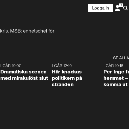
Logga in
kris. MSB: enhetschef för 
SE ALLA
:30
6
I GÅR 19:07
0:42
I GÅR 12:19
0:45
I GÅR 10:16
Dramatiska scenen –
Här knockas
Per-Inge fa
med mirakulöst slut
politikern på
hemmet – 
stranden
komma ut