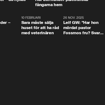
fångarna hem
4:24
10 FEBRUARI
4:13
26 NOV. 2025
8:1
der –
Sara måste sälja
Leif GW: ”Har hon
huset för att ha råd
mördat pastor
med veterinären
Fossmos fru? Svar
nej.”