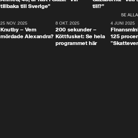
tillbaka till Sverige”
till?”
SE ALLA
3
25 NOV. 2025
31:05
8 OKT. 2025
4:29
4 JUNI 2025
Knutby – Vem
200 sekunder –
Finansmin
mördade Alexandra?
Köttfusket: Se hela
125 procent
programmet här
"Skattever
viktig uppg