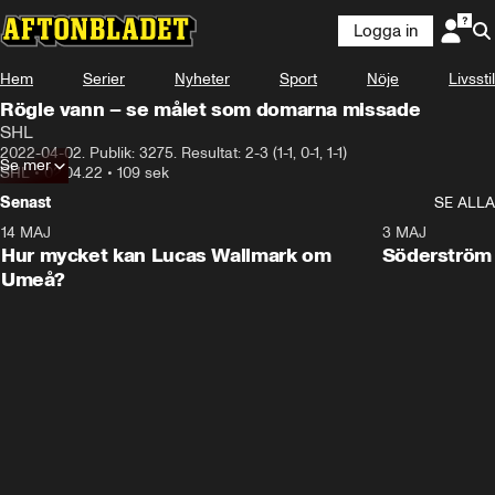
Logga in
Hem
Serier
Nyheter
Sport
Nöje
Livsstil
Rögle vann – se målet som domarna missade
SHL
2022-04-02. Publik: 3275. Resultat: 2-3 (1-1, 0-1, 1-1)
Se mer
SHL
•
02.04.22
•
109 sek
Senast
SE ALLA
14 MAJ
1:18
3 MAJ
Plus
Hur mycket kan Lucas Wallmark om
Söderström
Umeå?