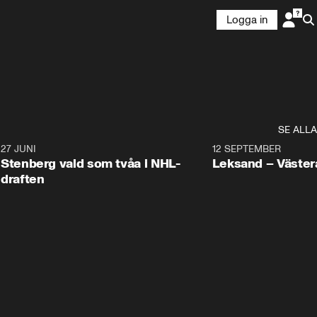
Logga in
SE ALLA
9
27 JUNI
0:49
12 SEPTEMBER
Plus
Stenberg vald som tvåa i NHL-
Leksand – Väster
draften