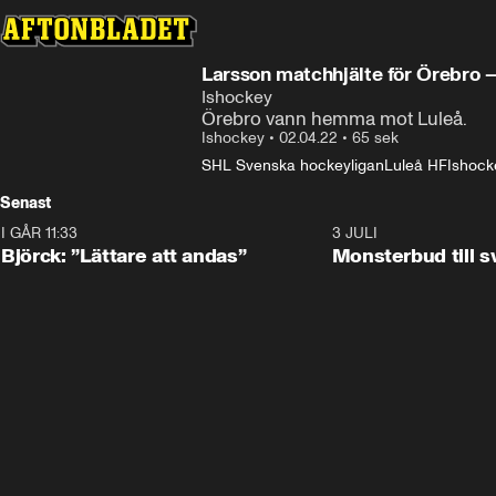
Larsson matchhjälte för Örebro – 
Ishockey
Örebro vann hemma mot Luleå.
Ishockey
•
02.04.22
•
65 sek
SHL Svenska hockeyligan
Luleå HF
Ishock
Senast
I GÅR 11:33
2:08
3 JULI
Björck: ”Lättare att andas”
Monsterbud till 