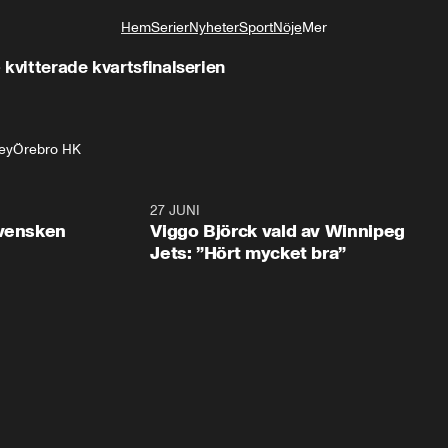
Hem
Serier
Nyheter
Sport
Nöje
Mer
Livsstil
kvitterade kvartsfinalserien
ey
Örebro HK
0:30
27 JUNI
0:4
svensken
Viggo Björck vald av Winnipeg
Jets: ”Hört mycket bra”