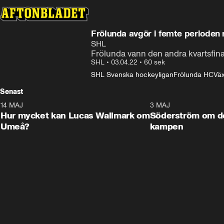
Frölunda avgör i femte perioden 
SHL
Frölunda vann den andra kvartsfina
SHL
•
03.04.22
•
60 sek
SHL Svenska hockeyligan
Frölunda HC
Väx
Senast
14 MAJ
1:18
3 MAJ
Plus
Hur mycket kan Lucas Wallmark om
Söderström om d
Umeå?
kampen