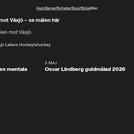
Hem
Serier
Nyheter
Sport
Nöje
Mer
Livsstil
mot Växjö – se målen här
len mot Växjö.
jö Lakers Hockey
Ishockey
2:26
3 MAJ
1:0
en mentala
Oscar Lindberg guldmålad 2026