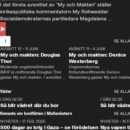
I det första avsnittet av ”My och Makten” ställer 
inrikespolitiska kommentatorn My Rohwedder 
Socialdemokraternas partiledare Magdalena 
Andersson till svars.
1
SE ALLA
AVSNITT 12
•
11 JUNI
26:27
AVSNITT 11
•
4 JUNI
2
My och makten: Douglas
My och makten: Denice
Thor
Westerberg
Moderata ungdomsförbundet 
Ungsvenskarnas 
(MUF:s) ordförande Douglas Thor 
förbundsordförande Denice 
gästar My och makten. I avsnittet 
Westerberg gästar My och makten.
diskuteras tonårsutvisningarna och 
avsnittet diskuteras migrationsfrå
hur Moderaterna ska locka väljare till 
och hur SD ska locka kvinnliga 
Väder
SE ALLA
valet i höst. 
väljare. 
I DAG 02:30
1:06
I GÅR 02:30
Så blir vädret där du bor
Så blir vädr
Senaste om konflikten i Mellanöstern
SE ALLA
NYHETER
•
17 FEB. 2025
0:45
NYHETER
•
16 F
500 dagar av krig i Gaza – se förödelsen
Nya vapen ti