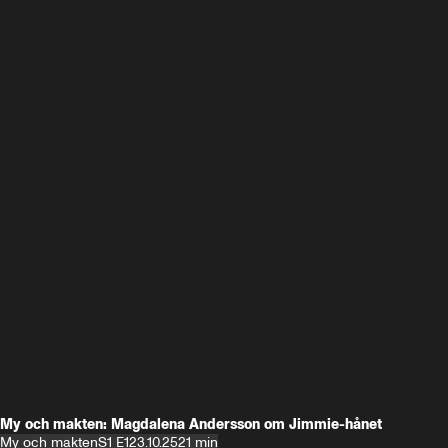
My och makten: Magdalena Andersson om Jimmie-hånet
My och makten
S1 E1
23.10.25
21 min