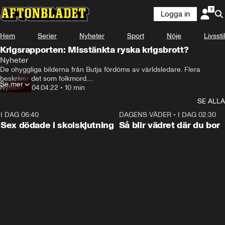
Logga in
Hem
Serier
Nyheter
Sport
Nöje
Livsstil
Krigsrapporten: Misstänkta ryska krigsbrott?
Nyheter
De ohyggliga bilderna från Butja fördöms av världsledare. Flera 
beskriver det som folkmord.

Se mer
Nyheter
•
04.04.22
•
10 min
Nya satellitbilder visar att en massgrav bakom kyrkan började grävas 
SE ALLA
den 10 mars. Tre veckor senare hade den blivit knappt 14 meter lång
I DAG 06:40
0:47
DAGENS VÄDER
•
I DAG 02:30
Sex dödade i skolskjutning
Så blir vädret där du bor