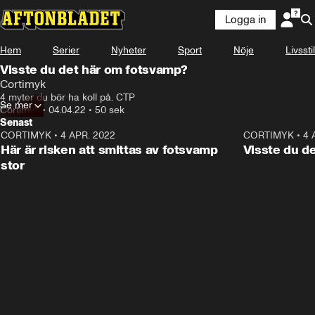
Logga in
Annons
Läs mer här!
Hem
Serier
Nyheter
Sport
Nöje
Livsstil
Annons från Cortimyk
Visste du det här om fotsvamp?
Cortimyk
4 myter du bör ha koll på. CTP
Se mer
Cortimyk
•
04.04.22
•
50 sek
Senast
CORTIMYK
•
4 APR. 2022
0:49
CORTIMYK
•
4 
ANNONS
Här är risken att smittas av fotsvamp
Visste du d
stor