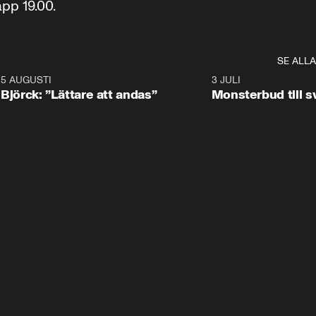
pp 19.00.
SE ALLA
5 AUGUSTI
2:08
3 JULI
Björck: ”Lättare att andas”
Monsterbud till 