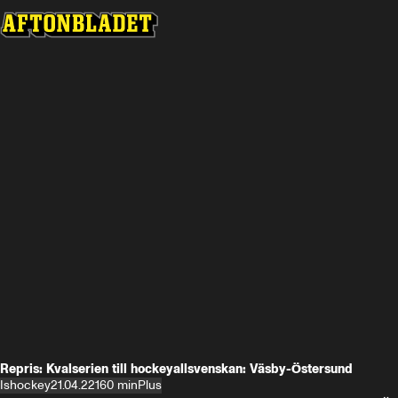
Repris: Kvalserien till hockeyallsvenskan: Väsby-Östersund
Ishockey
21.04.22
160 min
Plus