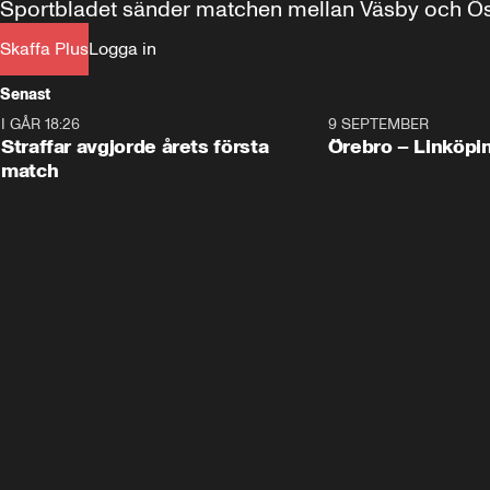
Sportbladet sänder matchen mellan Väsby och Öste
Skaffa Plus
Logga in
Senast
I GÅR 18:26
2:19
9 SEPTEMBER
Plus
Straffar avgjorde årets första
Örebro – Linköpi
match