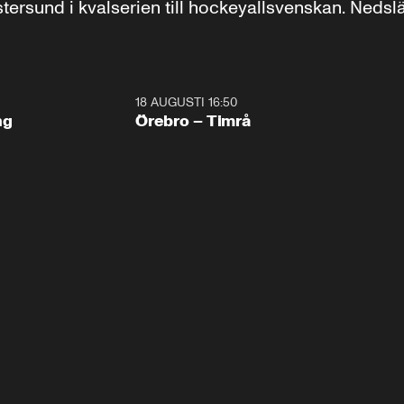
rsund i kvalserien till hockeyallsvenskan. Nedslä
18 AUGUSTI 16:50
Plus
ng
Örebro – Timrå