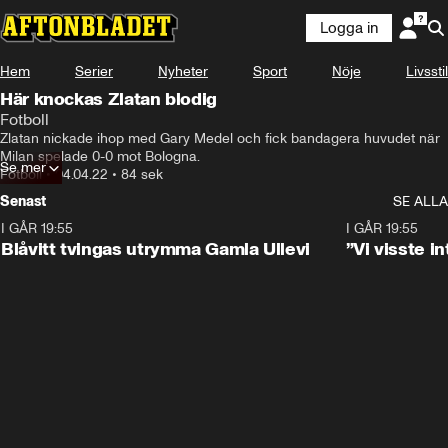
Logga in
Hem
Serier
Nyheter
Sport
Nöje
Livsstil
Här knockas Zlatan blodig
Fotboll
Zlatan nickade ihop med Gary Medel och fick bandagera huvudet när 
Milan spelade 0-0 mot Bologna.
Se mer
Fotboll
•
04.04.22
•
84 sek
Senast
SE ALLA
I GÅR 19:55
0:29
I GÅR 19:55
Blåvitt tvingas utrymma Gamla Ullevi
”Vi visste 