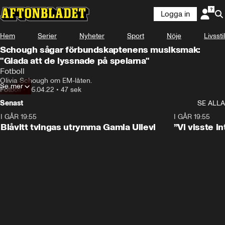
Logga in
Hem
Serier
Nyheter
Sport
Nöje
Livsstil
Schough sågar förbundskaptenens musiksmak:
"Glada att de lyssnade på spelarna"
Fotboll
Olivia Schough om EM-låten.
Se mer
Fotboll
•
05.04.22
•
47 sek
Senast
SE ALLA
I GÅR 19:55
0:29
I GÅR 19:55
Blåvitt tvingas utrymma Gamla Ullevi
”Vi visste 