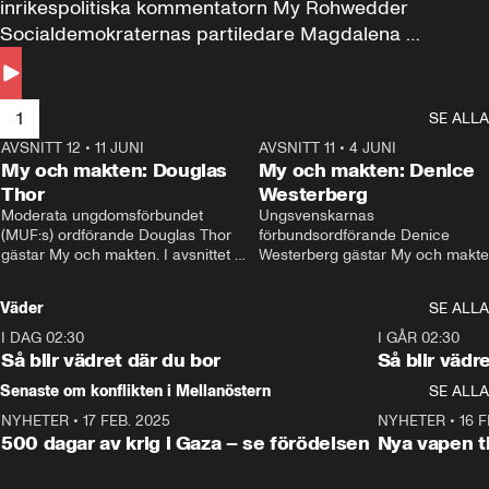
inrikespolitiska kommentatorn My Rohwedder 
Socialdemokraternas partiledare Magdalena 
Andersson till svars.
1
SE ALLA
AVSNITT 12
•
11 JUNI
26:27
AVSNITT 11
•
4 JUNI
2
My och makten: Douglas
My och makten: Denice
Thor
Westerberg
Moderata ungdomsförbundet 
Ungsvenskarnas 
(MUF:s) ordförande Douglas Thor 
förbundsordförande Denice 
gästar My och makten. I avsnittet 
Westerberg gästar My och makten.
diskuteras tonårsutvisningarna och 
avsnittet diskuteras migrationsfrå
hur Moderaterna ska locka väljare till 
och hur SD ska locka kvinnliga 
Väder
SE ALLA
valet i höst. 
väljare. 
I DAG 02:30
1:06
I GÅR 02:30
Så blir vädret där du bor
Så blir vädr
Senaste om konflikten i Mellanöstern
SE ALLA
NYHETER
•
17 FEB. 2025
0:45
NYHETER
•
16 F
500 dagar av krig i Gaza – se förödelsen
Nya vapen ti