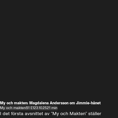
My och makten: Magdalena Andersson om Jimmie-hånet
My och makten
S1 E1
23.10.25
21 min
I det första avsnittet av ”My och Makten” ställer 