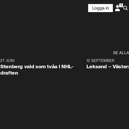
Logga in
SE ALLA
9
27 JUNI
0:49
12 SEPTEMBER
Plus
Stenberg vald som tvåa i NHL-
Leksand – Väster
draften