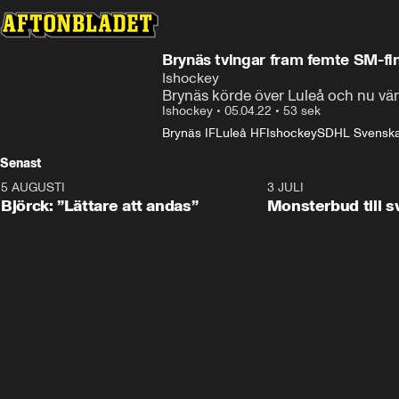
Brynäs tvingar fram femte SM-fin
Ishockey
Brynäs körde över Luleå och nu vä
Ishockey
•
05.04.22
•
53 sek
Brynäs IF
Luleå HF
Ishockey
SDHL Svenska
Senast
5 AUGUSTI
2:08
3 JULI
Björck: ”Lättare att andas”
Monsterbud till 