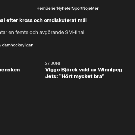
Hem
Serier
Nyheter
Sport
Nöje
Mer
Livsstil
al efter kross och omdiskuterat mål
ntar en femte och avgörande SM-final.
 damhockeyligan
0:30
27 JUNI
0:4
svensken
Viggo Björck vald av Winnipeg
Jets: ”Hört mycket bra”