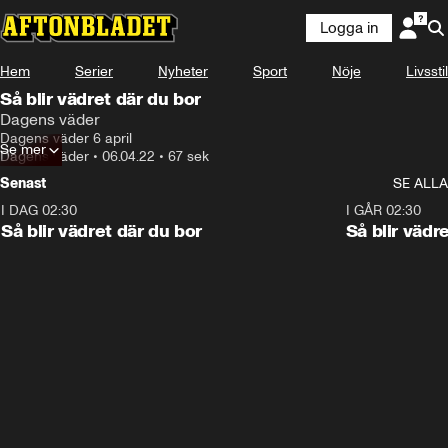
Logga in
Hem
Serier
Nyheter
Sport
Nöje
Livsstil
Så blir vädret där du bor
Dagens väder
Dagens väder 6 april
Se mer
Dagens väder
•
06.04.22
•
67 sek
Senast
SE ALLA
I DAG 02:30
1:06
I GÅR 02:30
Så blir vädret där du bor
Så blir vädr