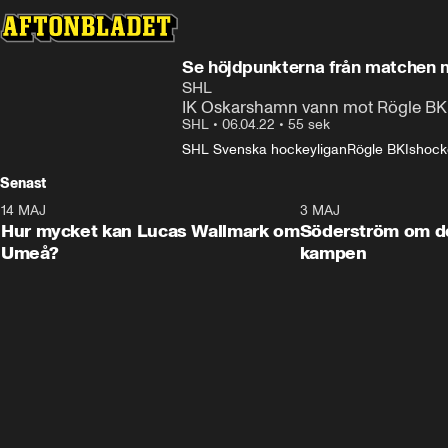
Se höjdpunkterna från matchen 
SHL
IK Oskarshamn vann mot Rögle BK me
SHL
•
06.04.22
•
55 sek
SHL Svenska hockeyligan
Rögle BK
Ishock
Senast
14 MAJ
1:18
3 MAJ
Plus
Hur mycket kan Lucas Wallmark om
Söderström om d
Umeå?
kampen