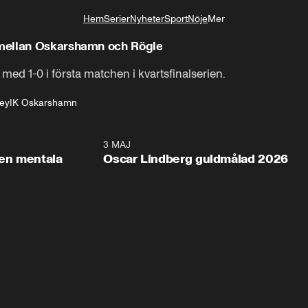
Hem
Serier
Nyheter
Sport
Nöje
Mer
Livsstil
mellan Oskarshamn och Rögle
d 1-0 i första matchen i kvartsfinalserien.
ey
IK Oskarshamn
2:26
3 MAJ
1:0
en mentala
Oscar Lindberg guldmålad 2026