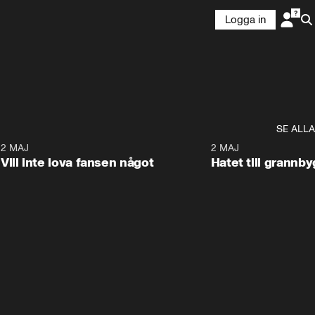
Logga in
SE ALLA
9
2 MAJ
0:33
2 MAJ
Vill inte lova fansen något
Hatet till grannb