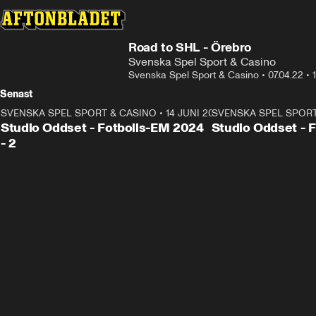
Annons
Läs mer här
Annons från Svenska Spel Sport & C
Road to SHL - Örebro
Svenska Spel Sport & Casino
Svenska Spel Sport & Casino
•
07.04.22
•
Senast
SVENSKA SPEL SPORT & CASINO
•
14 JUNI 2024
23:09
SVENSKA SPEL SPORT
ANNONS
Studio Oddset - Fotbolls-EM 2024
Studio Oddset - 
- 2