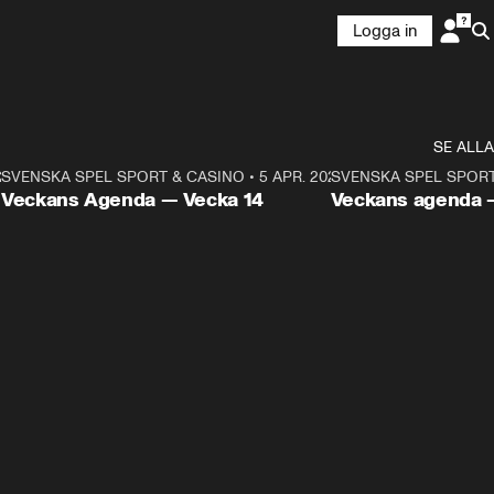
Logga in
SE ALLA
ANNONS
024
0
SVENSKA SPEL SPORT & CASINO
•
5 APR. 2024
0:45
SVENSKA SPEL SPORT
S
ANNONS
Läs mer här!
Veckans Agenda — Vecka 14
Veckans agenda 