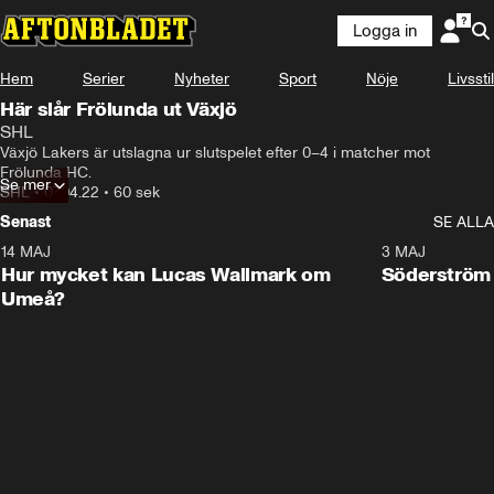
Logga in
Hem
Serier
Nyheter
Sport
Nöje
Livsstil
Här slår Frölunda ut Växjö
SHL
Växjö Lakers är utslagna ur slutspelet efter 0–4 i matcher mot 
Frölunda HC.
Se mer
SHL
•
07.04.22
•
60 sek
Senast
SE ALLA
14 MAJ
1:18
3 MAJ
Plus
Hur mycket kan Lucas Wallmark om
Söderström
Umeå?