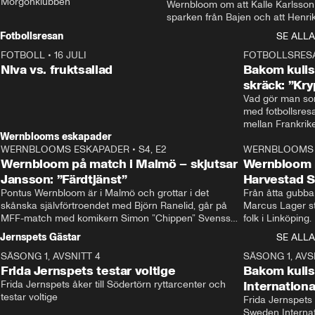
Morgonklubben
Wernbloom om att Kalle Karlsson 
sparken från Bajen och att Henrik
Rydström tar över
Fotbollsresan
SE ALLA
FOTBOLL
•
16 JULI
0:44
FOTBOLLSRES
Niva vs. fruktsallad
Bakom kulis
skräck: ”Kry
Vad gör man som
med fotbollsres
Wernblooms eskapader
WERNBLOOMS ESKAPADER
•
S4, E2
38:23
WERNBLOOMS 
Wernbloom på match i Malmö – skjutsar
Wernbloom 
Jansson: ”Färdtjänst”
Harvestad 
Pontus Wernbloom är i Malmö och grottar i det 
Från åtta gubbar 
skånska självförtroendet med Björn Ranelid, går på 
Marcus Lager sta
MFF-match med komikern Simon ”Chippen” Svensson 
folk i Linköping
och hjälper skadade stjärnbacken Pontus Jansson 
och Wernbloom kl
Jernspets Gästar
SE ALLA
hem. 
SÄSONG 1, AVSNITT 4
13:37
SÄSONG 1, AVS
Frida Jernspets testar voltige
Bakom kuli
Frida Jernspets åker till Södertörn ryttarcenter och 
Internation
testar voltige
Frida Jernspets 
Sweden Interna