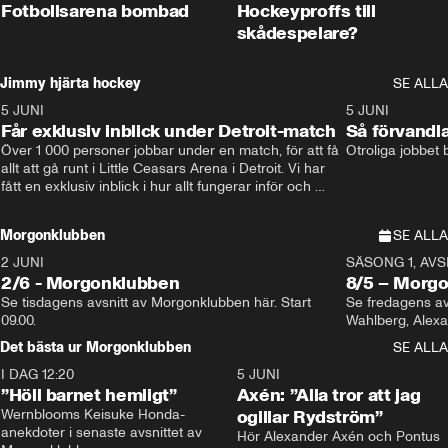
Fotbollsarena bombad
Hockeyproffs till
skådespelare?
Jimmy hjärta hockey
SE ALLA
5 JUNI
11:14
5 JUNI
Får exklusiv inblick under Detroit-match
Så förvandl
Över 1 000 personer jobbar under en match, för att få 
Otroliga jobbet
allt att gå runt i Little Ceasars Arena i Detroit. Vi har 
fått en exklusiv inblick i hur allt fungerar inför och 
under match i världens bästa hockeyliga
Morgonklubben
SE ALLA
2 JUNI
SÄSONG 1, AVSN
2/6 - Morgonklubben
8/5 – Morg
Se tisdagens avsnitt av Morgonklubben här. Start 
Se fredagens av
09.00. 
Det bästa ur Morgonklubben
SE ALLA
I DAG 12:20
1:14
5 JUNI
”Höll barnet hemligt”
Axén: ”Alla tror att jag
Wernblooms Keisuke Honda-
ogillar Rydström”
anekdoter i senaste avsnittet av 
Hör Alexander Axén och Pontus 