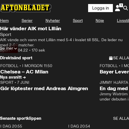
Logga in
Hem
Serier
Nyheter
Sport
Nöje
Livsstil
Här vänder AIK mot Lillån
Sport
AIK vände och vann mot Lillån med 5-4 i kvalet till SSL. De leder nu 
med 2-0 i matcher.
Se mer
Sport
•
07.04.22
•
170 sek
Direktsänd sport
SE ALLA
FOTBOLL
•
I MORGON 11:50
FOTBOLL
•
I M
Plus
Plus
Chelsea – AC Milan
Bayer Lever
Nya avsnitt →
SPORT
•
7 JUNI
16:36
JIMMY HJÄRTA
Gör löptester med Andreas Almgren
En dag med 
Jimmy Wixtröm 
under debuten i
Senaste sportklippen
SE ALLA
I DAG 20:55
0:29
I DAG 20:54