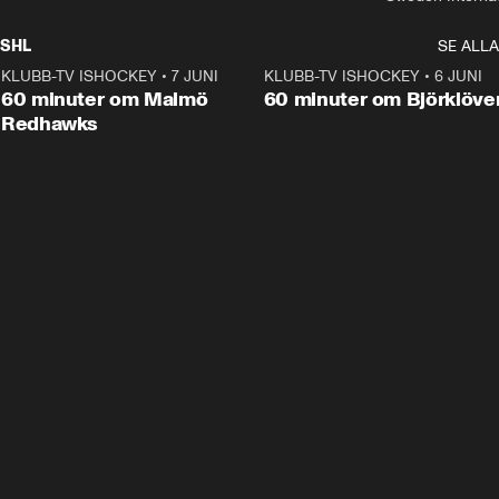
SHL
SE ALLA
KLUBB-TV ISHOCKEY
•
7 JUNI
1:02:53
KLUBB-TV ISHOCKEY
•
6 JUNI
1:0
Plus
60 minuter om Malmö
60 minuter om Björklöve
Redhawks