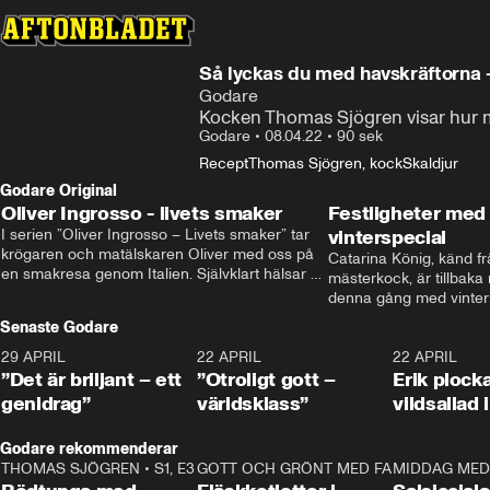
Så lyckas du med havskräftorna 
Godare
Kocken Thomas Sjögren visar hur 
Godare
•
08.04.22
•
90 sek
Recept
Thomas Sjögren, kock
Skaldjur
Godare Original
Oliver Ingrosso - livets smaker
Festligheter med 
I serien ”Oliver Ingrosso – Livets smaker” tar 
vinterspecial
krögaren och matälskaren Oliver med oss på 
Catarina König, känd fr
en smakresa genom Italien. Självklart hälsar 
mästerkock, är tillbaka
brodern Benjamin Ingrosso på i Rom.
denna gång med vintern
blir småplock till glöggm
Senaste Godare
enkla knep som gör vinte
29 APRIL
0:50
22 APRIL
1:00
22 APRIL
”Det är briljant – ett
”Otroligt gott –
Erik plock
genidrag”
världsklass”
vildsallad
Godare rekommenderar
THOMAS SJÖGREN
•
S1, E3
13:56
GOTT OCH GRÖNT MED FABBE
12:17
MIDDAG MED 
•
S2, E2