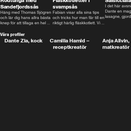
Rödtunga med
Fläskkotletter i
Salsiccial
Sandefjordssås
svampsås
I det här avsni
Dante en magi
Häng med Thomas Sjögren 
Fabian visar alla sina tips 
lasagne, gjord
och lär dig hans allra bästa 
och tricks hur man får till en 
med krämig b
knep för att tillaga en hel 
riktigt härlig fläskkotlett. Vi 
toppad med ma
fisk. I detta avsnitt blir de 
får även träffa den före 
Missa inte det
helstekt rödtunga med 
detta schlagerkungen 
Våra profiler
sandefjordssås och en 
Fredrik som lämnat stan 
Dante Zia, kock
Camilla Hamid –
Anja Allvin,
magisk sallad på pepparrot 
och sadlat om till grisbonde 
receptkreatör
matkreatör
och äpple.
på Gotland.