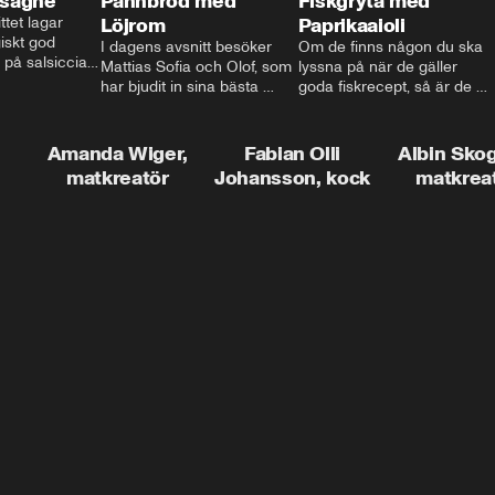
asagne
Pannbröd med
Fiskgryta med
ttet lagar 
Löjrom
Paprikaaioli
skt god 
I dagens avsnitt besöker 
Om de finns någon du ska 
 på salsiccia 
Mattias Sofia och Olof, som 
lyssna på när de gäller 
echamel och 
har bjudit in sina bästa 
goda fiskrecept, så är de 
ssa god ost. 
vänner Jessica och Roger, 
Thomas Sjögren. I det här 
ta!
för en trevlig middag. Han 
avsnittet får du receptet på 
visar hur man skapar en 
livets fiskgryta. Den perfekta 
Amanda Wiger,
Fabian Olli
Albin Sko
riktig restaurangupplevelse 
vardagsmatsfavoriten som 
matkreatör
Johansson, kock
matkrea
hemma, dom där extra 
funkar lika bra alla dagar i 
detaljerna som gör stor 
veckan.
skillnad och lyfta middagen 
till nästa nivå.