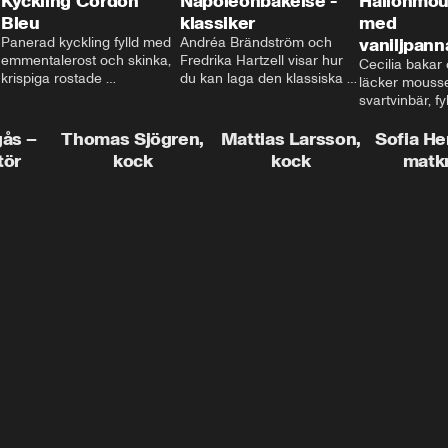
Kyckling Cordon
Napoleonbakelse -
Hallonmou
Bleu
klassiker
med
Panerad kyckling fylld med 
Andréa Brändström och 
vaniljpann
emmentalerost och skinka, 
Fredrika Hartzell visar hur 
Cecilia bakar e
krispiga rostade 
du kan laga den klassiska 
läcker mousse
salviapotatisar och hela 
napoleonbakelsen. En 
svartvinbär, fy
härligheten toppad med 
elegant och läcker efterrätt 
silkeslen vani
brynt smör och ärtor... Låter 
som imponerar vid varje 
gås –
Thomas Sjögren,
Mattias Larsson,
som vilar ova
Sofia He
det inte som en given succé 
tillfälle!
smulbotten. H
tör
kock
kock
matk
på middagsbordet i veckan? 
allting med va
Mattias visar dig alla tips 
vit chokladgrä
och trix för att du ska lyckas 
dig bästa tipse
med middagen.
dekorera en tår
snyggt!