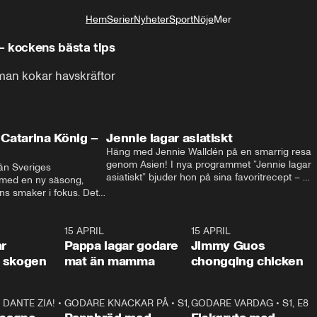
Hem
Serier
Nyheter
Sport
Nöje
Mer
Livsstil
– kockens bästa tips
man kokar havskräftor
Catarina König –
Jennie lagar asiatiskt
Häng med Jennie Walldén på en smarrig resa 
genom Asien! I nya programmet ”Jennie lagar 
ån Sveriges 
asiatiskt” bjuder hon på sina favoritrecept – 
 med en ny säsong, 
från fräscha vietnamesiska sommarrullar till 
s smaker i fokus. Det 
krispig koreansk Bibimbap. Massor av smak, 
ingel, julfavoriter och 
smarta tips och matglädje utlovas!
rns fester till succé.
1:29
15 APRIL
0:53
15 APRIL
1:2
ar
Pappa lagar godare
Jimmy Guos
 i skogen
mat än mamma
chongqing chicken
DANTE ZIA!
16:10
•
GODARE KNACKAR PÅ
S1, E1
26:05
•
S1, E3
GODARE VARDAG
•
S1, E8
9:2