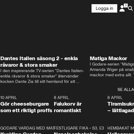
Logga in
Dantes Italien säsong 2 - enkla
Matiga Mackor
råvaror & stora smaker
I Godare-serien “Matig
Amanda Wiger på snabb
I den inspirerande TV-serien "Dantes Italien- 
mackor med extra allt. 
enkla råvaror & stora smaker" återvänder 
traditionella smörgåsarn
kocken Dante Zia till sitt hemland för att 
lunchmacka med chili ch
fördjupa sig i de kulinariska traditioner som 
SE ALLA
italiensk variant med vi
definierat Italiens själ. Denna säsong utforskar 
festliga snittar som gar
0
10 APRIL
Dante regionen Emilia-Romagna och staden 
2:04
8 APRIL
0:43
8 APRIL
Gör cheeseburgare
Parma, där han upptäcker den genuina 
Falukorv är
Tiramisuk
matfilosofin Cucina Povera.
som ett riktigt proffs
romantiskt
– lättlaga
2
GODARE VARDAG MED MATTIAS LARSSON
11:35
FESTLIGARE FIKA
•
S1, E6
•
S3, E3
13:18
HEMBAKAT M