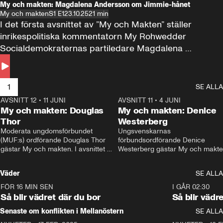
My och makten: Magdalena Andersson om Jimmie-hånet
My och makten
S1 E1
23.10.25
21 min
I det första avsnittet av ”My och Makten” ställer 
inrikespolitiska kommentatorn My Rohwedder 
Socialdemokraternas partiledare Magdalena 
Andersson till svars.
1
SE ALLA
AVSNITT 12
•
11 JUNI
26:27
AVSNITT 11
•
4 JUNI
2
My och makten: Douglas
My och makten: Denice
Thor
Westerberg
Moderata ungdomsförbundet 
Ungsvenskarnas 
(MUF:s) ordförande Douglas Thor 
förbundsordförande Denice 
gästar My och makten. I avsnittet 
Westerberg gästar My och makten.
diskuteras tonårsutvisningarna och 
avsnittet diskuteras migrationsfrå
hur Moderaterna ska locka väljare till 
och hur SD ska locka kvinnliga 
Väder
SE ALLA
valet i höst. 
väljare. 
FÖR 16 MIN SEN
1:06
I GÅR 02:30
Så blir vädret där du bor
Så blir vädr
Senaste om konflikten i Mellanöstern
SE ALLA