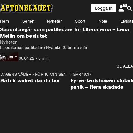
Logga in
Hem
Serier
Nyheter
Sport
Nöje
Livsstil
Sabuni avgår som partiledare för Liberalerna – Lena
Mellin om beslutet
Nyheter
Liberalernas partiledare Nyamko Sabuni avgår.

Se mer
Det meddelar hon på en pressträff – där hon inte tog emot följdfrågor 
Nyheter
•
08.04.22
•
3 min
från journalisterna.

SE ALLA
– Diskussionen om hela mig skymmer det som är viktigast.
DAGENS VÄDER
•
FÖR 16 MIN SEN
1:06
I GÅR 18:37
Så blir vädret där du bor
Fyrverkerishowen slutade
panik – flera skadade