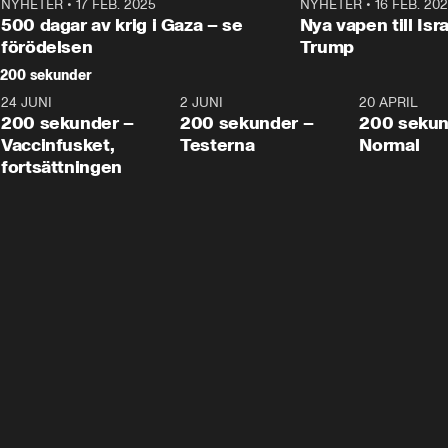
NYHETER
•
17 FEB. 2025
0:45
NYHETER
•
16 FEB. 20
500 dagar av krig i Gaza – se
Nya vapen till Isr
förödelsen
Trump
200 sekunder
24 JUNI
5:00
2 JUNI
4:23
20 APRIL
200 sekunder –
200 sekunder –
200 sekun
Vaccinfusket,
Testerna
Normal
fortsättningen