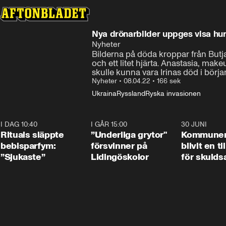
Nya drönarbilder uppges visa hu
Nyheter
Bilderna på döda kroppar från Butja
och ett litet hjärta. Anastasia, mak
skulle kunna vara Irinas död i börj
Nyheter
•
08.04.22
•
166 sek
Ukraina
Ryssland
Ryska invasionen
I DAG 10:40
1:01
I GÅR 15:00
1:07
30 JUNI
Rituals släppte
”Underliga grytor"
Kommune
bebisparfym:
försvinner på
blivit en ti
”Sjukaste”
Lidingöskolor
för skulds