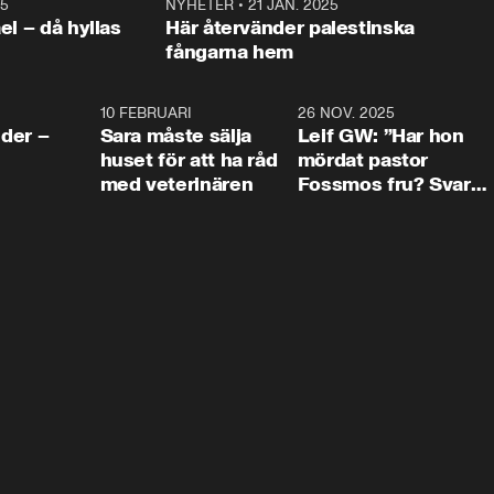
25
1:22
NYHETER
•
21 JAN. 2025
0:5
ael – då hyllas
Här återvänder palestinska
fångarna hem
4:24
10 FEBRUARI
4:13
26 NOV. 2025
8:1
der –
Sara måste sälja
Leif GW: ”Har hon
huset för att ha råd
mördat pastor
med veterinären
Fossmos fru? Svar
nej.”