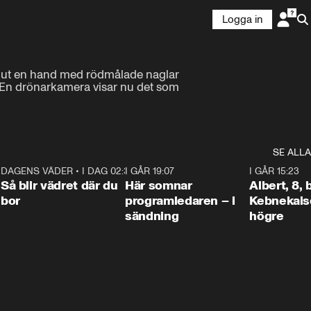
Logga in
et ut en hand med rödmålade naglar 
a. En drönarkamera visar nu det som 
SE ALLA
6
DAGENS VÄDER
•
I DAG 02:30
1:06
I GÅR 19:07
0:45
I GÅR 15:23
Så blir vädret där du
Här somnar
Albert, 8,
bor
programledaren – i
Kebnekaise
sändning
högre