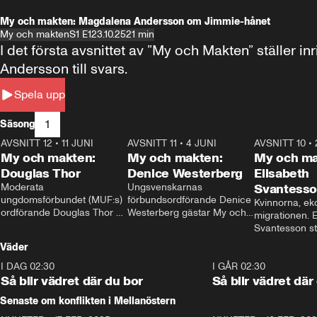
My och makten: Magdalena Andersson om Jimmie-hånet
My och makten
S1 E1
23.10.25
21 min
I det första avsnittet av ”My och Makten” ställe
Andersson till svars.
Spela upp
1
Säsong
AVSNITT 12
•
11 JUNI
26:27
AVSNITT 11
•
4 JUNI
23:40
AVSNITT 10
•
My och makten:
My och makten:
My och ma
Douglas Thor
Denice Westerberg
Elisabeth
Moderata 
Ungsvenskarnas 
Svantess
ungdomsförbundet (MUF:s) 
förbundsordförande Denice 
Kvinnorna, ek
ordförande Douglas Thor 
Westerberg gästar My och 
migrationen. E
gästar My och makten. I 
makten. I avsnittet 
Svantesson stäl
avsnittet diskuteras 
diskuteras migrationsfrågan 
när finansmini
Väder
tonårsutvisningarna och hur 
och hur SD ska locka 
Moderaterna ska locka 
kvinnliga väljare. 
I DAG 02:30
1:06
I GÅR 02:30
väljare till valet i höst. 
Så blir vädret där du bor
Så blir vädret där
Senaste om konflikten i Mellanöstern