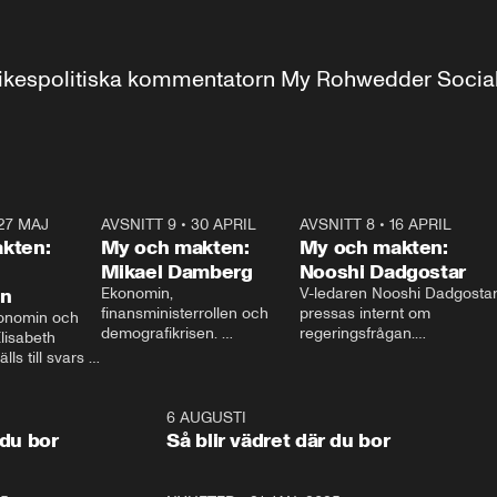
r inrikespolitiska kommentatorn My Rohwedder Soci
27 MAJ
3:51
AVSNITT 9
•
30 APRIL
24:00
AVSNITT 8
•
16 APRIL
25:1
kten:
My och makten:
My och makten:
Mikael Damberg
Nooshi Dadgostar
on
Ekonomin, 
V-ledaren Nooshi Dadgostar
finansministerrollen och 
pressas internt om 
onomin och 
demografikrisen. 
regeringsfrågan.

lisabeth 
Oppositionen ställs till svars 
I Aftonbladets 
ls till svars 
när Socialdemokraternas 
partiledarutfrågning ”My 
stern gästar 
Mikael Damberg gästar My 
och Makten” sätter hon ner 
My och Makten. 
och Makten. 
foten mot kritikerna:

1:06
6 AUGUSTI
1:0
– Vi ställer upp i val. Ska vi 
 du bor
Så blir vädret där du bor
vara med så sitter vi förstås 