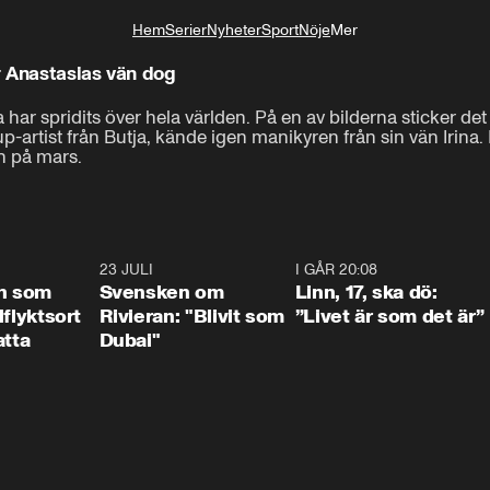
Hem
Serier
Nyheter
Sport
Nöje
Mer
Livsstil
r Anastasias vän dog
 har spridits över hela världen. På en av bilderna sticker d
eup-artist från Butja, kände igen manikyren från sin vän Irin
an på mars.
1:24
23 JULI
1:42
I GÅR 20:08
4:3
n som
Svensken om
Linn, 17, ska dö:
llflyktsort
Rivieran: "Blivit som
”Livet är som det är”
atta
Dubai"