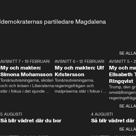
aldemokraternas partiledare Magdalena 
SE ALLA
7
AVSNITT 7
•
19 FEBRUARI
24:30
AVSNITT 6
•
12 FEBRUARI
27:30
AVSNITT 5
•
My och makten:
My och makten: Ulf
My och ma
Simona Mohamsson
Kristersson
Elisabeth
 
Tonårsutvisningarna, skolan 
Tonårsutvisningarna, 
Ringqvist
och och krisen i Liberalerna 
regeringsfrågan och 
Trump, den gr
står i fokus i det sjunde 
matpriserna står i fokus i 
omställningen
avsnittet av ”My och 
det sjätte avsnittet av ”My 
regeringsfråga
makten”. Se när 
och makten”. Se när 
centrum i det 
SE ALLA
Aftonbladets inrikespolitiska 
Aftonbladets inrikespolitiska 
avsnittet av ”
kommentator My 
kommentator My 
6
5 AUGUSTI
1:06
4 AUGUSTI
Makten”. Se nä
Rohwedder ställer 
Rohwedder ställer 
Så blir vädret där du bor
Så blir vädret där
Aftonbladets in
utbildnings- och 
statsminister Ulf Kristersson 
kommentator 
SE ALLA
integrationsminister Simona 
till svars.
Rohwedder stäl
Mohamsson till svars.