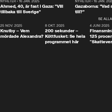
Centerpartiets
2
NYHETER
•
16 JAN. 2025
1:01
NYHETER
•
16 JAN. 20
Thand Ring till
Ahmed, 40, är fast i Gaza: ”Vill
Gazaborna: ”Vad s
tillbaka till Sverige”
till?”
SE ALLA
3
25 NOV. 2025
31:05
8 OKT. 2025
4:29
4 JUNI 2025
Knutby – Vem
200 sekunder –
Finansmin
mördade Alexandra?
Köttfusket: Se hela
125 procent
programmet här
"Skattever
viktig uppg