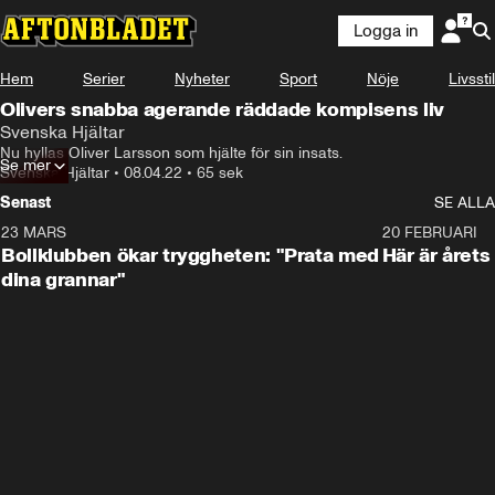
Logga in
Hem
Serier
Nyheter
Sport
Nöje
Livsstil
Olivers snabba agerande räddade kompisens liv
Svenska Hjältar
Nu hyllas Oliver Larsson som hjälte för sin insats.
Se mer
Svenska Hjältar
•
08.04.22
•
65 sek
Senast
SE ALLA
23 MARS
1:27
20 FEBRUARI
Bollklubben ökar tryggheten: "Prata med
Här är årets
dina grannar"