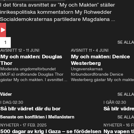
I det första avsnittet av ”My och Makten” ställer 
inrikespolitiska kommentatorn My Rohwedder 
Socialdemokraternas partiledare Magdalena 
Andersson till svars.
1
SE ALLA
AVSNITT 12
•
11 JUNI
26:27
AVSNITT 11
•
4 JUNI
2
My och makten: Douglas
My och makten: Denice
Thor
Westerberg
Moderata ungdomsförbundet 
Ungsvenskarnas 
(MUF:s) ordförande Douglas Thor 
förbundsordförande Denice 
gästar My och makten. I avsnittet 
Westerberg gästar My och makten.
diskuteras tonårsutvisningarna och 
avsnittet diskuteras migrationsfrå
hur Moderaterna ska locka väljare till 
och hur SD ska locka kvinnliga 
Väder
SE ALLA
valet i höst. 
väljare. 
I DAG 02:30
1:06
I GÅR 02:30
Så blir vädret där du bor
Så blir vädr
Senaste om konflikten i Mellanöstern
SE ALLA
NYHETER
•
17 FEB. 2025
0:45
NYHETER
•
16 F
500 dagar av krig i Gaza – se förödelsen
Nya vapen ti