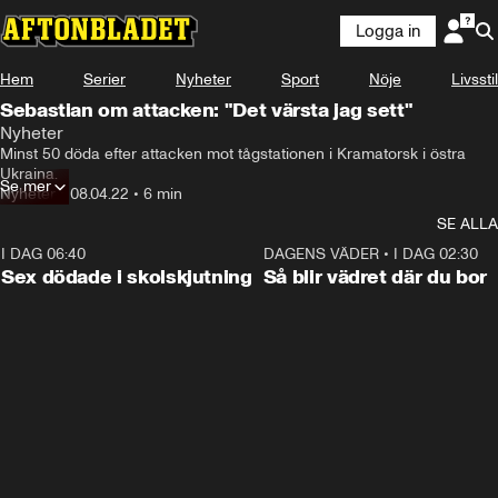
Logga in
Hem
Serier
Nyheter
Sport
Nöje
Livsstil
Sebastian om attacken: "Det värsta jag sett"
Nyheter
Minst 50 döda efter attacken mot tågstationen i Kramatorsk i östra 
Ukraina.
Se mer
Nyheter
•
08.04.22
•
6 min
SE ALLA
I DAG 06:40
0:47
DAGENS VÄDER
•
I DAG 02:30
Sex dödade i skolskjutning
Så blir vädret där du bor