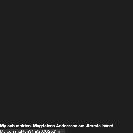
My och makten: Magdalena Andersson om Jimmie-hånet
My och makten
S1 E1
23.10.25
21 min