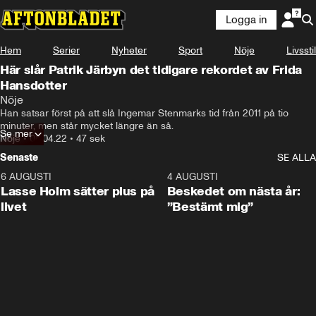
Logga in
Hem
Serier
Nyheter
Sport
Nöje
Livsstil
Här slår Patrik Järbyn det tidigare rekordet av Frida
Hansdotter
Nöje
Han satsar först på att slå Ingemar Stenmarks tid från 2011 på tio 
minuter, men står mycket längre än så.
Se mer
Nöje
•
08.04.22
•
47 sek
Senaste
SE ALLA
6 AUGUSTI
1:04
4 AUGUSTI
Lasse Holm sätter plus på
Beskedet om nästa år:
livet
”Bestämt mig”