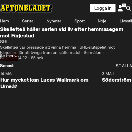
Logga in
Hem
Serier
Nyheter
Sport
Nöje
Livsstil
Skellefteå håller serien vid liv efter hemmasegern
mot Färjestad
SHL
Skellefteå var pressade att vinna hemma i SHL-slutspelet mot 
Färjestad för att tvinga fram en sjätte match. Se målen i 
Se mer
segermatchen.
SHL
•
09.04.22
•
65 sek
Senast
SE ALLA
14 MAJ
1:18
3 MAJ
Plus
Hur mycket kan Lucas Wallmark om
Söderström
Umeå?