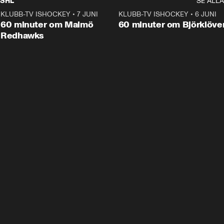
SHL
SE ALLA
KLUBB-TV ISHOCKEY
•
7 JUNI
1:02:53
KLUBB-TV ISHOCKEY
•
6 JUNI
1:0
Plus
60 minuter om Malmö
60 minuter om Björklöve
Redhawks