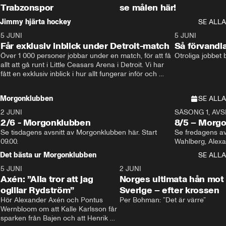
Trabzonspor
se målen här!
Jimmy hjärta hockey
SE ALLA
5 JUNI
11:14
5 JUNI
Får exklusiv inblick under Detroit-match
Så förvandl
Över 1 000 personer jobbar under en match, för att få 
Otroliga jobbet
allt att gå runt i Little Ceasars Arena i Detroit. Vi har 
fått en exklusiv inblick i hur allt fungerar inför och 
under match i världens bästa hockeyliga
Morgonklubben
SE ALLA
2 JUNI
SÄSONG 1, AVSN
2/6 - Morgonklubben
8/5 – Morg
Se tisdagens avsnitt av Morgonklubben här. Start 
Se fredagens av
09.00. 
Det bästa ur Morgonklubben
SE ALLA
5 JUNI
0:44
2 JUNI
Axén: ”Alla tror att jag
Norges ultimata hån mot
ogillar Rydström”
Sverige – efter krossen
Hör Alexander Axén och Pontus 
Per Bohman: ”Det är värre”
Wernbloom om att Kalle Karlsson får 
sparken från Bajen och att Henrik 