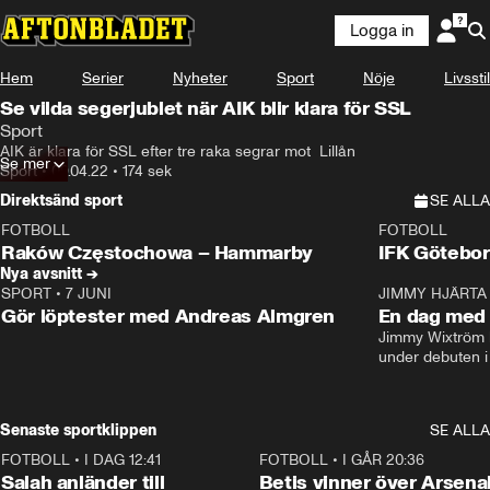
Logga in
Hem
Serier
Nyheter
Sport
Nöje
Livsstil
Se vilda segerjublet när AIK blir klara för SSL
Sport
AIK är klara för SSL efter tre raka segrar mot  Lillån
Se mer
Sport
•
09.04.22
•
174 sek
Direktsänd sport
SE ALLA
FOTBOLL
FOTBOLL
LIVE
Plus
Plus
Raków Częstochowa – Hammarby
IFK Götebor
Nya avsnitt →
SPORT
•
7 JUNI
16:36
JIMMY HJÄRTA
Gör löptester med Andreas Almgren
En dag med 
Jimmy Wixtröm 
under debuten i
Senaste sportklippen
SE ALLA
FOTBOLL
•
I DAG 12:41
0:42
FOTBOLL
•
I GÅR 20:36
Salah anländer till
Betis vinner över Arsena