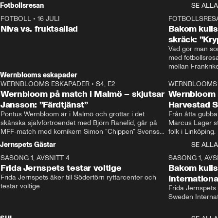
Rydström tar över
Fotbollsresan
SE ALLA
FOTBOLL
•
16 JULI
0:44
FOTBOLLSRES
Niva vs. fruktsallad
Bakom kulis
skräck: ”Kry
Vad gör man som
med fotbollsres
Wernblooms eskapader
WERNBLOOMS ESKAPADER
•
S4, E2
38:23
WERNBLOOMS 
Wernbloom på match i Malmö – skjutsar
Wernbloom 
Jansson: ”Färdtjänst”
Harvestad 
Pontus Wernbloom är i Malmö och grottar i det 
Från åtta gubbar 
skånska självförtroendet med Björn Ranelid, går på 
Marcus Lager sta
MFF-match med komikern Simon ”Chippen” Svensson 
folk i Linköping
och hjälper skadade stjärnbacken Pontus Jansson 
och Wernbloom kl
Jernspets Gästar
SE ALLA
hem. 
SÄSONG 1, AVSNITT 4
13:37
SÄSONG 1, AVS
Frida Jernspets testar voltige
Bakom kuli
Frida Jernspets åker till Södertörn ryttarcenter och 
Internation
testar voltige
Frida Jernspets 
Sweden Interna