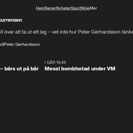
Hem
Serier
Nyheter
Sport
Nöje
Mer
Livsstil
kurrensen
l över att ta ut ett lag – vet inte hur Peter Gerhardsson tänk
oll
Peter Gerhardsson
1:07
I GÅR 19:46
0:4
– bärs ut på bår
Messi bombhotad under VM