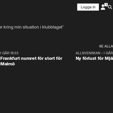
Logga in
er kring min situation i klubblaget”
SE ALLA
7
I GÅR 18:53
0:56
ALLSVENSKAN
•
I GÅR
Frankfurt numret för stort för
Ny förlust för Mjä
Malmö