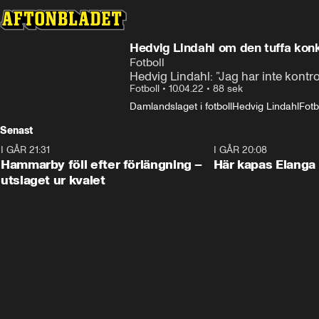
Hedvig Lindahl om den tuffa kon
Fotboll
Hedvig Lindahl: ”Jag har inte kontrol
Fotboll
•
10.04.22
•
88 sek
Damlandslaget i fotboll
Hedvig Lindahl
Fotb
Senast
I GÅR 21:31
1:28
I GÅR 20:08
Hammarby föll efter förlängning –
Här kapas Elanga 
utslaget ur kvalet