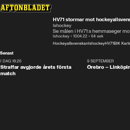
HV71 stormar mot hockeyallsvensk
Ishockey
Se målen i HV71:s hemmaseger mo
Ishockey
•
10.04.22
•
64 sek
Hockeyallsvenskan
Ishockey
HV71
BIK Karl
Senast
I DAG 18:26
2:19
9 SEPTEMBER
Plus
Straffar avgjorde årets första
Örebro – Linköpi
match