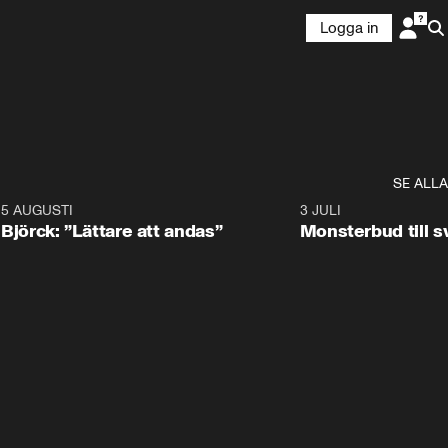
Logga in
SE ALLA
5 AUGUSTI
2:08
3 JULI
Björck: ”Lättare att andas”
Monsterbud till 