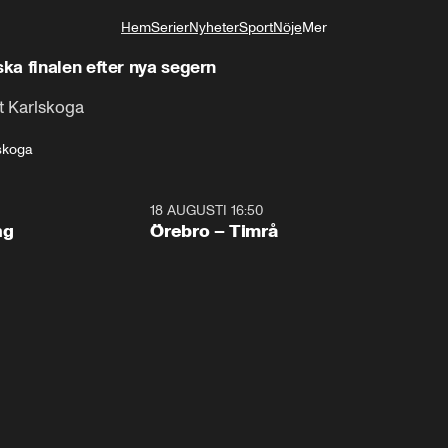
Hem
Serier
Nyheter
Sport
Nöje
Mer
Livsstil
a finalen efter nya segern
t Karlskoga
skoga
18 AUGUSTI 16:50
Plus
ng
Örebro – Timrå