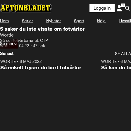
Logga in
Annons
Läs mer här!
Hem
Serier
Nyheter
Sport
Nöje
Livsstil
Annons från Wortie
5 saker du inte visste om fotvårtor
Wortie
Så ser fotvårtorna ut. CTP
Se mer
Wortie
•
11.04.22
•
47 sek
Senast
SE ALLA
WORTIE
•
6 MAJ 2022
0:43
WORTIE
•
6 MA
ANNONS
Så enkelt fryser du bort fotvårtor
Så kan du f