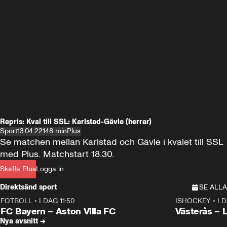
Repris: Kval till SSL: Karlstad-Gävle (herrar)
Sport
13.04.22
148 min
Plus
Se matchen mellan Karlstad och Gävle i kvalet till SSL 
med Plus. Matchstart 18.30.
Skaffa Plus
Logga in
Direktsänd sport
SE ALLA
FOTBOLL
•
I DAG 11:50
ISHOCKEY
•
I 
Plus
Plus
FC Bayern – Aston Villa FC
Västerås – 
Nya avsnitt →