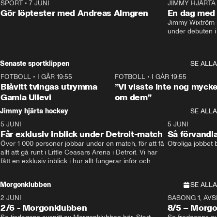
SPORT
•
7 JUNI
16:36
JIMMY HJÄRTA
Gör löptester med Andreas Almgren
En dag med 
Jimmy Wixtröm 
under debuten i
Senaste sportklippen
SE ALLA
FOTBOLL
•
I GÅR 19:55
0:29
FOTBOLL
•
I GÅR 19:55
Blåvitt tvingas utrymma
”Vi visste inte nog mycke
Gamla Ullevi
om dem”
Jimmy hjärta hockey
SE ALLA
5 JUNI
11:14
5 JUNI
Får exklusiv inblick under Detroit-match
Så förvandl
Över 1 000 personer jobbar under en match, för att få 
Otroliga jobbet
allt att gå runt i Little Ceasars Arena i Detroit. Vi har 
fått en exklusiv inblick i hur allt fungerar inför och 
under match i världens bästa hockeyliga
Morgonklubben
SE ALLA
2 JUNI
SÄSONG 1, AVSN
2/6 - Morgonklubben
8/5 – Morg