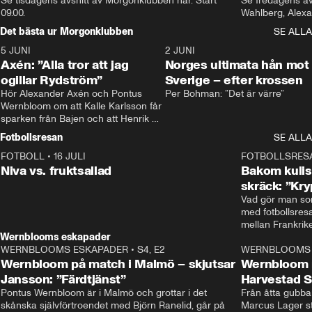
Se tisdagens avsnitt av Morgonklubben här. Start 
Se fredagens av
09.00. 
Det bästa ur Morgonklubben
SE ALLA
5 JUNI
0:44
2 JUNI
Axén: ”Alla tror att jag
Norges ultimata hån mot
ogillar Rydström”
Sverige – efter krossen
Hör Alexander Axén och Pontus 
Per Bohman: ”Det är värre”
Wernbloom om att Kalle Karlsson får 
sparken från Bajen och att Henrik 
Rydström tar över
Fotbollsresan
SE ALLA
FOTBOLL
•
16 JULI
0:44
FOTBOLLSRES
Niva vs. fruktsallad
Bakom kulis
skräck: ”Kry
Vad gör man som
med fotbollsres
Wernblooms eskapader
WERNBLOOMS ESKAPADER
•
S4, E2
38:23
WERNBLOOMS 
Wernbloom på match i Malmö – skjutsar
Wernbloom 
Jansson: ”Färdtjänst”
Harvestad 
Pontus Wernbloom är i Malmö och grottar i det 
Från åtta gubbar 
skånska självförtroendet med Björn Ranelid, går på 
Marcus Lager sta