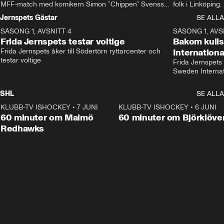
MFF-match med komikern Simon ”Chippen” Svensson 
folk i Linköping
och hjälper skadade stjärnbacken Pontus Jansson 
och Wernbloom kl
Jernspets Gästar
SE ALLA
hem. 
SÄSONG 1, AVSNITT 4
13:37
SÄSONG 1, AVS
Frida Jernspets testar voltige
Bakom kuli
Frida Jernspets åker till Södertörn ryttarcenter och 
Internation
testar voltige
Frida Jernspets 
Sweden Interna
SHL
SE ALLA
KLUBB-TV ISHOCKEY
•
7 JUNI
1:02:53
KLUBB-TV ISHOCKEY
•
6 JUNI
1:0
Plus
60 minuter om Malmö
60 minuter om Björklöve
Redhawks