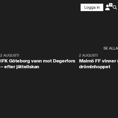
Logga in
SE ALLA
5
2 AUGUSTI
2:32
2 AUGUSTI
IFK Göteborg vann mot Degerfors
Malmö FF vinner 
– efter jätteilskan
dröminhoppet