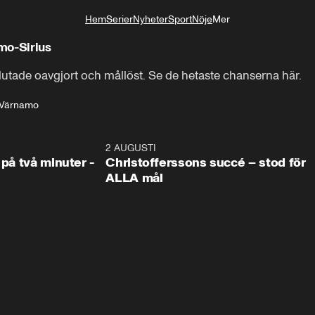
Hem
Serier
Nyheter
Sport
Nöje
Mer
Livsstil
mo-Sirius
utade oavgjort och mållöst. Se de hetaste chanserna här.
 Värnamo
1:08
2 AUGUSTI
2:5
 på två minuter -
Christofferssons succé – stod för
ALLA mål