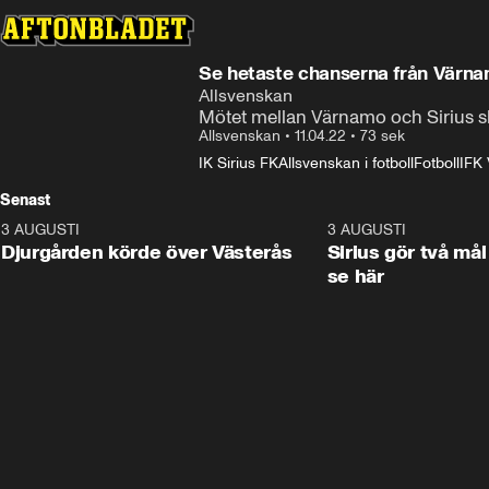
Se hetaste chanserna från Värna
Allsvenskan
Mötet mellan Värnamo och Sirius sl
Allsvenskan
•
11.04.22
•
73 sek
IK Sirius FK
Allsvenskan i fotboll
Fotboll
IFK
Senast
3 AUGUSTI
3:00
3 AUGUSTI
Djurgården körde över Västerås
Sirius gör två mål
se här