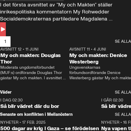
I det första avsnittet av ”My och Makten” ställer 
inrikespolitiska kommentatorn My Rohwedder 
Socialdemokraternas partiledare Magdalena 
Andersson till svars.
1
SE ALLA
AVSNITT 12
•
11 JUNI
26:27
AVSNITT 11
•
4 JUNI
2
My och makten: Douglas
My och makten: Denice
Thor
Westerberg
Moderata ungdomsförbundet 
Ungsvenskarnas 
(MUF:s) ordförande Douglas Thor 
förbundsordförande Denice 
gästar My och makten. I avsnittet 
Westerberg gästar My och makten.
diskuteras tonårsutvisningarna och 
avsnittet diskuteras migrationsfrå
hur Moderaterna ska locka väljare till 
och hur SD ska locka kvinnliga 
Väder
SE ALLA
valet i höst. 
väljare. 
I DAG 02:30
1:06
I GÅR 02:30
Så blir vädret där du bor
Så blir vädr
Senaste om konflikten i Mellanöstern
SE ALLA
NYHETER
•
17 FEB. 2025
0:45
NYHETER
•
16 F
500 dagar av krig i Gaza – se förödelsen
Nya vapen ti