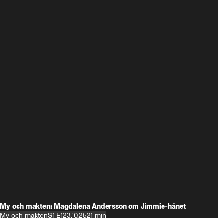
My och makten: Magdalena Andersson om Jimmie-hånet
My och makten
S1 E1
23.10.25
21 min