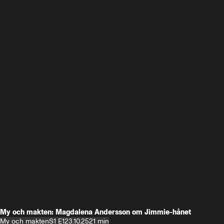
My och makten: Magdalena Andersson om Jimmie-hånet
My och makten
S1 E1
23.10.25
21 min