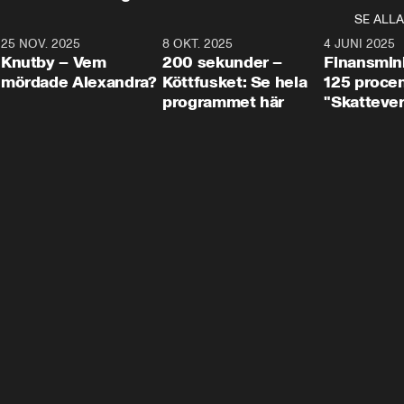
SE ALLA
3
25 NOV. 2025
31:05
8 OKT. 2025
4:29
4 JUNI 2025
Knutby – Vem
200 sekunder –
Finansmin
mördade Alexandra?
Köttfusket: Se hela
125 procent
programmet här
"Skattever
viktig uppg