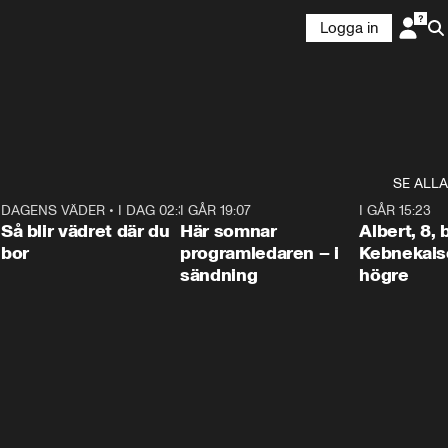
Logga in
SE ALLA
6
DAGENS VÄDER
•
I DAG 02:30
1:06
I GÅR 19:07
0:45
I GÅR 15:23
Så blir vädret där du
Här somnar
Albert, 8,
bor
programledaren – i
Kebnekaise
sändning
högre