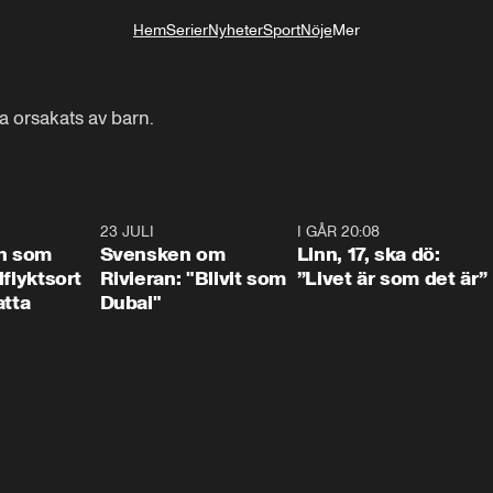
Hem
Serier
Nyheter
Sport
Nöje
Mer
Livsstil
a orsakats av barn.
1:24
23 JULI
1:42
I GÅR 20:08
4:3
n som
Svensken om
Linn, 17, ska dö:
llflyktsort
Rivieran: "Blivit som
”Livet är som det är”
atta
Dubai"