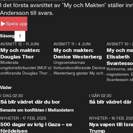
I det första avsnittet av ”My och Makten” ställe
Andersson till svars.
Spela upp
1
Säsong
AVSNITT 12
•
11 JUNI
26:27
AVSNITT 11
•
4 JUNI
23:40
AVSNITT 10
•
My och makten:
My och makten:
My och ma
Douglas Thor
Denice Westerberg
Elisabeth
Moderata 
Ungsvenskarnas 
Svantess
ungdomsförbundet (MUF:s) 
förbundsordförande Denice 
Kvinnorna, ek
ordförande Douglas Thor 
Westerberg gästar My och 
migrationen. E
gästar My och makten. I 
makten. I avsnittet 
Svantesson stäl
avsnittet diskuteras 
diskuteras migrationsfrågan 
när finansmini
Väder
tonårsutvisningarna och hur 
och hur SD ska locka 
Moderaterna ska locka 
kvinnliga väljare. 
I DAG 02:30
1:06
I GÅR 02:30
väljare till valet i höst. 
Så blir vädret där du bor
Så blir vädret där
Senaste om konflikten i Mellanöstern
NYHETER
•
17 FEB. 2025
0:45
NYHETER
•
16 FEB. 20
500 dagar av krig i Gaza – se
Nya vapen till Isr
förödelsen
Trump