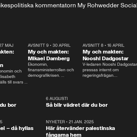
r inrikespolitiska kommentatorn My Rohwedder Soci
27 MAJ
3:51
AVSNITT 9
•
30 APRIL
24:00
AVSNITT 8
•
16 APRIL
25:1
kten:
My och makten:
My och makten:
Mikael Damberg
Nooshi Dadgostar
on
Ekonomin, 
V-ledaren Nooshi Dadgostar
finansministerrollen och 
pressas internt om 
onomin och 
demografikrisen. 
regeringsfrågan.

lisabeth 
Oppositionen ställs till svars 
I Aftonbladets 
ls till svars 
när Socialdemokraternas 
partiledarutfrågning ”My 
stern gästar 
Mikael Damberg gästar My 
och Makten” sätter hon ner 
My och Makten. 
och Makten. 
foten mot kritikerna:

1:06
6 AUGUSTI
1:0
– Vi ställer upp i val. Ska vi 
 du bor
Så blir vädret där du bor
vara med så sitter vi förstås 
25
1:22
NYHETER
•
21 JAN. 2025
0:5
ael – då hyllas
Här återvänder palestinska
fångarna hem