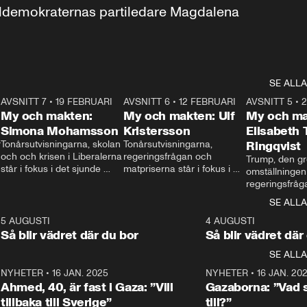
aldemokraternas partiledare Magdalena 
SE ALLA
7
AVSNITT 7
•
19 FEBRUARI
24:30
AVSNITT 6
•
12 FEBRUARI
27:30
AVSNITT 5
•
My och makten:
My och makten: Ulf
My och ma
Simona Mohamsson
Kristersson
Elisabeth
 
Tonårsutvisningarna, skolan 
Tonårsutvisningarna, 
Ringqvist
och och krisen i Liberalerna 
regeringsfrågan och 
Trump, den gr
står i fokus i det sjunde 
matpriserna står i fokus i 
omställningen
avsnittet av ”My och 
det sjätte avsnittet av ”My 
regeringsfråga
makten”. Se när 
och makten”. Se när 
centrum i det 
SE ALLA
Aftonbladets inrikespolitiska 
Aftonbladets inrikespolitiska 
avsnittet av ”
kommentator My 
kommentator My 
6
5 AUGUSTI
1:06
4 AUGUSTI
Makten”. Se nä
Rohwedder ställer 
Rohwedder ställer 
Så blir vädret där du bor
Så blir vädret där
Aftonbladets in
utbildnings- och 
statsminister Ulf Kristersson 
kommentator 
SE ALLA
integrationsminister Simona 
till svars.
Rohwedder stäl
Mohamsson till svars.
Centerpartiets
2
NYHETER
•
16 JAN. 2025
1:01
NYHETER
•
16 JAN. 20
Thand Ring till
Ahmed, 40, är fast i Gaza: ”Vill
Gazaborna: ”Vad s
tillbaka till Sverige”
till?”