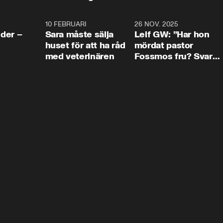
4:24
10 FEBRUARI
4:13
26 NOV. 2025
8:1
der –
Sara måste sälja
Leif GW: ”Har hon
huset för att ha råd
mördat pastor
med veterinären
Fossmos fru? Svar
nej.”