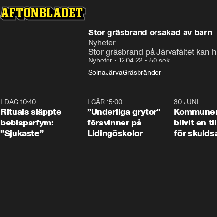
Stor gräsbrand orsakad av barn
Nyheter
Stor gräsbrand på Järvafältet kan h
Nyheter
•
12.04.22
•
50 sek
Solna
Järva
Gräsbränder
I DAG 10:40
1:01
I GÅR 15:00
1:07
30 JUNI
Rituals släppte
”Underliga grytor"
Kommune
bebisparfym:
försvinner på
blivit en ti
”Sjukaste”
Lidingöskolor
för skulds