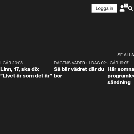
Logga in
SE ALLA
2
I GÅR 20:08
4:36
DAGENS VÄDER
•
I DAG 02:30
1:06
I GÅR 19:07
Linn, 17, ska dö:
Så blir vädret där du
Här somna
”Livet är som det är”
bor
programled
sändning