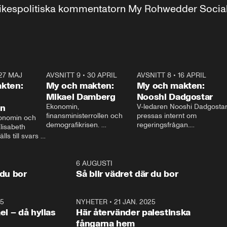
r inrikespolitiska kommentatorn My Rohwedder Soci
27 MAJ
3:51
AVSNITT 9
•
30 APRIL
24:00
AVSNITT 8
•
16 APRIL
25:1
kten:
My och makten:
My och makten:
Mikael Damberg
Nooshi Dadgostar
on
Ekonomin, 
V-ledaren Nooshi Dadgostar
finansministerrollen och 
pressas internt om 
onomin och 
demografikrisen. 
regeringsfrågan.

lisabeth 
Oppositionen ställs till svars 
I Aftonbladets 
ls till svars 
när Socialdemokraternas 
partiledarutfrågning ”My 
stern gästar 
Mikael Damberg gästar My 
och Makten” sätter hon ner 
My och Makten. 
och Makten. 
foten mot kritikerna:

1:06
6 AUGUSTI
1:0
– Vi ställer upp i val. Ska vi 
 du bor
Så blir vädret där du bor
vara med så sitter vi förstås 
25
1:22
NYHETER
•
21 JAN. 2025
0:5
ael – då hyllas
Här återvänder palestinska
fångarna hem