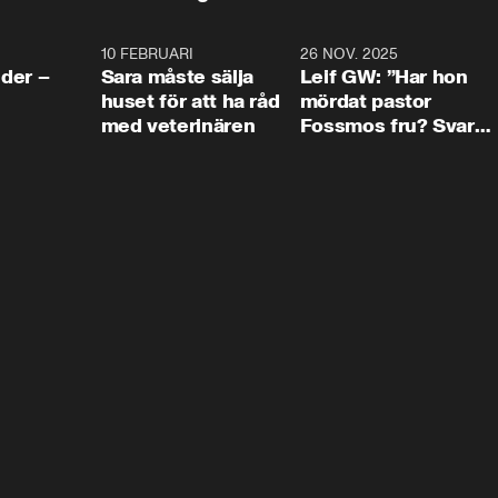
4:24
10 FEBRUARI
4:13
26 NOV. 2025
8:1
der –
Sara måste sälja
Leif GW: ”Har hon
huset för att ha råd
mördat pastor
med veterinären
Fossmos fru? Svar
nej.”