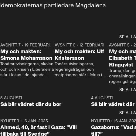
aldemokraternas partiledare Magdalena 
SE ALLA
7
AVSNITT 7
•
19 FEBRUARI
24:30
AVSNITT 6
•
12 FEBRUARI
27:30
AVSNITT 5
•
My och makten:
My och makten: Ulf
My och ma
Simona Mohamsson
Kristersson
Elisabeth
 
Tonårsutvisningarna, skolan 
Tonårsutvisningarna, 
Ringqvist
och och krisen i Liberalerna 
regeringsfrågan och 
Trump, den gr
står i fokus i det sjunde 
matpriserna står i fokus i 
omställningen
avsnittet av ”My och 
det sjätte avsnittet av ”My 
regeringsfråga
makten”. Se när 
och makten”. Se när 
centrum i det 
SE ALLA
Aftonbladets inrikespolitiska 
Aftonbladets inrikespolitiska 
avsnittet av ”
kommentator My 
kommentator My 
6
5 AUGUSTI
1:06
4 AUGUSTI
Makten”. Se nä
Rohwedder ställer 
Rohwedder ställer 
Så blir vädret där du bor
Så blir vädret där
Aftonbladets in
utbildnings- och 
statsminister Ulf Kristersson 
kommentator 
SE ALLA
integrationsminister Simona 
till svars.
Rohwedder stäl
Mohamsson till svars.
Centerpartiets
2
NYHETER
•
16 JAN. 2025
1:01
NYHETER
•
16 JAN. 20
Thand Ring till
Ahmed, 40, är fast i Gaza: ”Vill
Gazaborna: ”Vad s
tillbaka till Sverige”
till?”