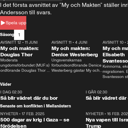
I det första avsnittet av ”My och Makten” ställe
Andersson till svars.
Spela upp
1
Säsong
AVSNITT 12
•
11 JUNI
26:27
AVSNITT 11
•
4 JUNI
23:40
AVSNITT 10
•
My och makten:
My och makten:
My och ma
Douglas Thor
Denice Westerberg
Elisabeth
Moderata 
Ungsvenskarnas 
Svantess
ungdomsförbundet (MUF:s) 
förbundsordförande Denice 
Kvinnorna, ek
ordförande Douglas Thor 
Westerberg gästar My och 
migrationen. E
gästar My och makten. I 
makten. I avsnittet 
Svantesson stäl
avsnittet diskuteras 
diskuteras migrationsfrågan 
när finansmini
Väder
tonårsutvisningarna och hur 
och hur SD ska locka 
Moderaterna ska locka 
kvinnliga väljare. 
I DAG 02:30
1:06
I GÅR 02:30
väljare till valet i höst. 
Så blir vädret där du bor
Så blir vädret där
Senaste om konflikten i Mellanöstern
NYHETER
•
17 FEB. 2025
0:45
NYHETER
•
16 FEB. 20
500 dagar av krig i Gaza – se
Nya vapen till Isr
förödelsen
Trump