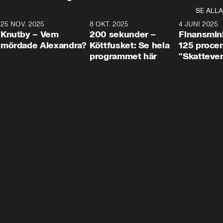
SE ALLA
3
25 NOV. 2025
31:05
8 OKT. 2025
4:29
4 JUNI 2025
Knutby – Vem
200 sekunder –
Finansmin
mördade Alexandra?
Köttfusket: Se hela
125 procent
programmet här
"Skattever
viktig uppg