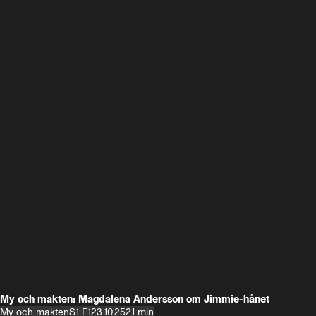
My och makten: Magdalena Andersson om Jimmie-hånet
My och makten
S1 E1
23.10.25
21 min