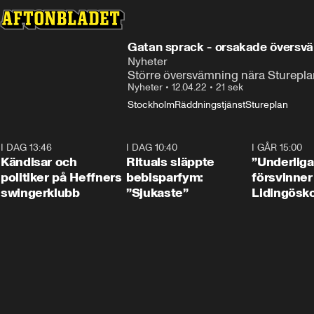
Gatan sprack - orsakade översv
Nyheter
Större översvämning nära Stureplan
Nyheter
•
12.04.22
•
21 sek
Stockholm
Räddningstjänst
Stureplan
I DAG 13:46
0:55
I DAG 10:40
1:01
I GÅR 15:00
Kändisar och
Rituals släppte
”Underliga
politiker på Heffners
bebisparfym:
försvinner
swingerklubb
”Sjukaste”
Lidingösko