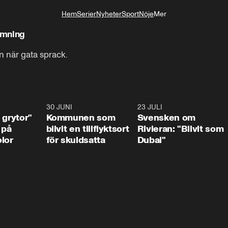
Hem
Serier
Nyheter
Sport
Nöje
Mer
Livsstil
ämning
 när gata sprack.
1:07
30 JUNI
1:24
23 JULI
1:4
 grytor"
Kommunen som
Svensken om
 på
blivit en tillflyktsort
Rivieran: "Blivit som
lor
för skuldsatta
Dubai"