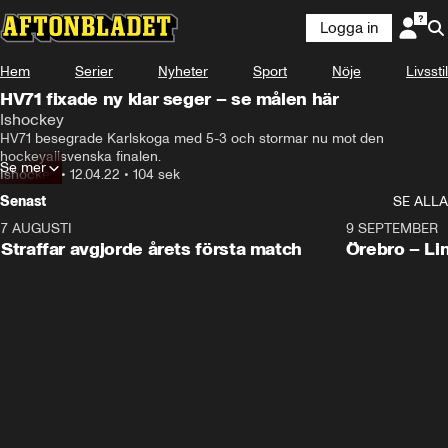
Logga in
Hem
Serier
Nyheter
Sport
Nöje
Livsstil
HV71 fixade ny klar seger – se målen här
Ishockey
HV71 besegrade Karlskoga med 5-3 och stormar nu mot den 
hockeyallsvenska finalen.
Se mer
Ishockey
•
12.04.22
•
104 sek
Senast
SE ALLA
7 AUGUSTI
2:19
9 SEPTEMBER
Plus
Straffar avgjorde årets första match
Örebro – Li