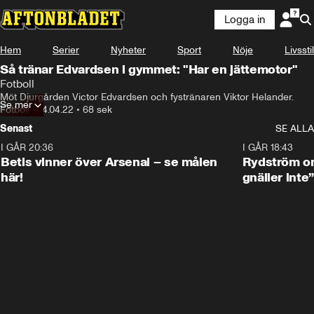
Logga in
Hem
Serier
Nyheter
Sport
Nöje
Livsstil
Så tränar Edvardsen i gymmet: "Har en jättemotor"
Fotboll
Möt Djurgården Victor Edvardsen och fystränaren Viktor Helander.
Se mer
Fotboll
•
14.04.22
•
68 sek
Senast
SE ALLA
I GÅR 20:36
1:30
I GÅR 18:43
Betis vinner över Arsenal – se målen
Rydström om
här!
gnäller inte”