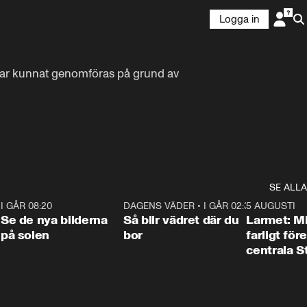
Logga in
ar kunnat genomföras på grund av 
SE ALLA
6
I GÅR 08:20
0:31
DAGENS VÄDER
•
I GÅR 02:30
1:06
5 AUGUSTI
Se de nya bilderna
Så blir vädret där du
Larmet: M
på solen
bor
farligt för
centrala 