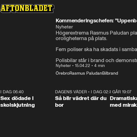
Kommenderingschefen: ”Uppenbar 
Nyheter
Högerextrema Rasmus Paludan plane
oroligheterna på plats.

Fem poliser ska ha skadats i samb
Polisbilar står i brand och demonstr
Nyheter
•
15.04.22
•
4 min
Örebro
Rasmus Paludan
Bilbrand
I DAG 06:40
0:35
DAGENS VÄDER
•
I DAG 02:30
1:06
I GÅR 19:07
Sex dödade i
Så blir vädret där du
Dramatisk
skolskjutning
bor
med miraku