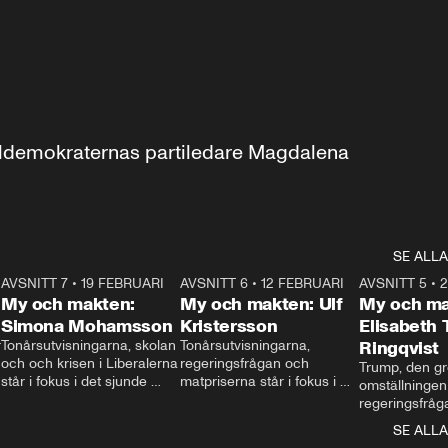
aldemokraternas partiledare Magdalena 
SE ALLA
7
AVSNITT 7
•
19 FEBRUARI
24:30
AVSNITT 6
•
12 FEBRUARI
27:30
AVSNITT 5
•
My och makten:
My och makten: Ulf
My och ma
Simona Mohamsson
Kristersson
Elisabeth
 
Tonårsutvisningarna, skolan 
Tonårsutvisningarna, 
Ringqvist
och och krisen i Liberalerna 
regeringsfrågan och 
Trump, den gr
står i fokus i det sjunde 
matpriserna står i fokus i 
omställningen
avsnittet av ”My och 
det sjätte avsnittet av ”My 
regeringsfråga
makten”. Se när 
och makten”. Se när 
centrum i det 
SE ALLA
Aftonbladets inrikespolitiska 
Aftonbladets inrikespolitiska 
avsnittet av ”