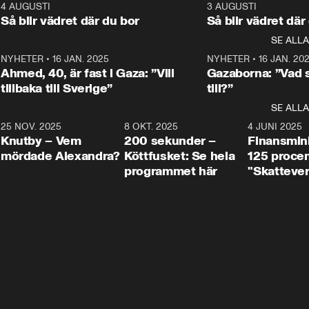
kommentator My 
kommentator My 
6
4 AUGUSTI
1:06
3 AUGUSTI
Makten”. Se nä
Rohwedder ställer 
Rohwedder ställer 
Så blir vädret där du bor
Så blir vädret där
Aftonbladets in
utbildnings- och 
statsminister Ulf Kristersson 
kommentator 
SE ALLA
integrationsminister Simona 
till svars.
Rohwedder stäl
Mohamsson till svars.
Centerpartiets
2
NYHETER
•
16 JAN. 2025
1:01
NYHETER
•
16 JAN. 20
Thand Ring till
Ahmed, 40, är fast i Gaza: ”Vill
Gazaborna: ”Vad s
tillbaka till Sverige”
till?”
SE ALLA
3
25 NOV. 2025
31:05
8 OKT. 2025
4:29
4 JUNI 2025
Knutby – Vem
200 sekunder –
Finansmin
mördade Alexandra?
Köttfusket: Se hela
125 procent
programmet här
"Skattever
viktig uppg