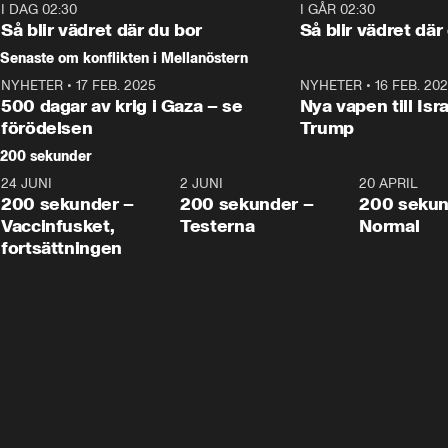
Moderaterna ska locka 
kvinnliga väljare. 
I DAG 02:30
1:06
I GÅR 02:30
väljare till valet i höst. 
Så blir vädret där du bor
Så blir vädret där
Senaste om konflikten i Mellanöstern
NYHETER
•
17 FEB. 2025
0:45
NYHETER
•
16 FEB. 20
500 dagar av krig i Gaza – se
Nya vapen till Isr
förödelsen
Trump
200 sekunder
24 JUNI
5:00
2 JUNI
4:23
20 APRIL
200 sekunder –
200 sekunder –
200 sekun
Vaccinfusket,
Testerna
Normal
fortsättningen