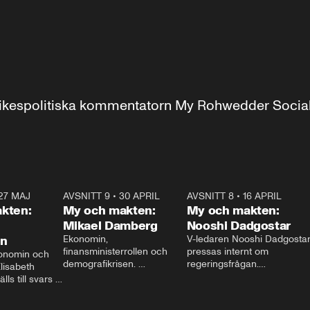
r inrikespolitiska kommentatorn My Rohwedder Soci
27 MAJ
3:51
AVSNITT 9
•
30 APRIL
24:00
AVSNITT 8
•
16 APRIL
25:1
kten:
My och makten:
My och makten:
Mikael Damberg
Nooshi Dadgostar
on
Ekonomin, 
V-ledaren Nooshi Dadgostar
finansministerrollen och 
pressas internt om 
onomin och 
demografikrisen. 
regeringsfrågan.

lisabeth 
Oppositionen ställs till svars 
I Aftonbladets 
ls till svars 
när Socialdemokraternas 
partiledarutfrågning ”My 
stern gästar 
Mikael Damberg gästar My 
och Makten” sätter hon ner 
My och Makten. 