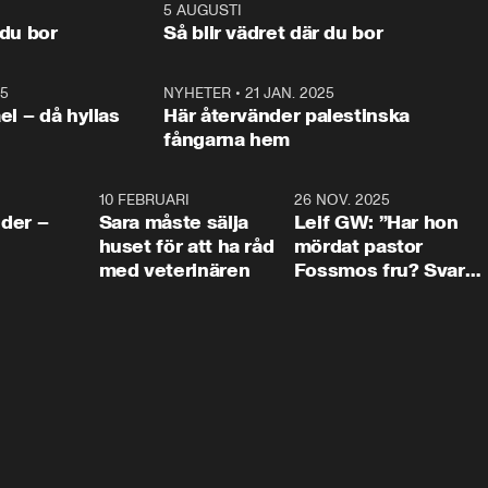
och Makten. 
foten mot kritikerna:

1:06
5 AUGUSTI
1:0
– Vi ställer upp i val. Ska vi 
 du bor
Så blir vädret där du bor
vara med så sitter vi förstås 
25
1:22
NYHETER
•
21 JAN. 2025
0:5
ael – då hyllas
Här återvänder palestinska
fångarna hem
4:24
10 FEBRUARI
4:13
26 NOV. 2025
8:1
der –
Sara måste sälja
Leif GW: ”Har hon
huset för att ha råd
mördat pastor
med veterinären
Fossmos fru? Svar
nej.”