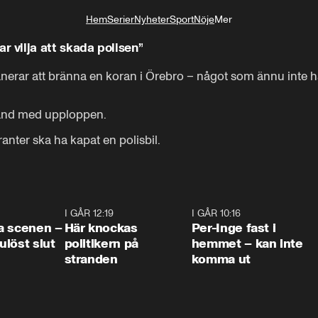
Hem
Serier
Nyheter
Sport
Nöje
Mer
Livsstil
vilja att skada polisen”
rar att bränna en koran i Örebro – något som ännu inte h
and med upploppen.

anter ska ha kapat en polisbil.
0:42
I GÅR 12:19
0:45
I GÅR 10:16
1:2
a scenen –
Här knockas
Per-Inge fast i
löst slut
politikern på
hemmet – kan inte
stranden
komma ut