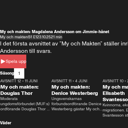
My och makten: Magdalena Andersson om Jimmie-hånet
My och makten
S1 E1
23.10.25
21 min
I det första avsnittet av ”My och Makten” ställe
Andersson till svars.
Spela upp
1
Säsong
AVSNITT 12
•
11 JUNI
26:27
AVSNITT 11
•
4 JUNI
23:40
AVSNITT 10
•
My och makten:
My och makten:
My och ma
Douglas Thor
Denice Westerberg
Elisabeth
Moderata 
Ungsvenskarnas 
Svantess
ungdomsförbundet (MUF:s) 
förbundsordförande Denice 
Kvinnorna, ek
ordförande Douglas Thor 
Westerberg gästar My och 
migrationen. E
gästar My och makten. I 
makten. I avsnittet 
Svantesson stäl
avsnittet diskuteras 
diskuteras migrationsfrågan 
när finansmini
Väder
tonårsutvisningarna och hur 
och hur SD ska locka 