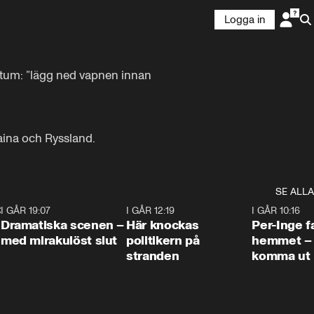
Logga in
atum: ”lägg ned vapnen innan 
raina och Ryssland.
SE ALLA
:30
6
I GÅR 19:07
0:42
I GÅR 12:19
0:45
I GÅR 10:16
Dramatiska scenen –
Här knockas
Per-Inge fa
med mirakulöst slut
politikern på
hemmet – 
stranden
komma ut