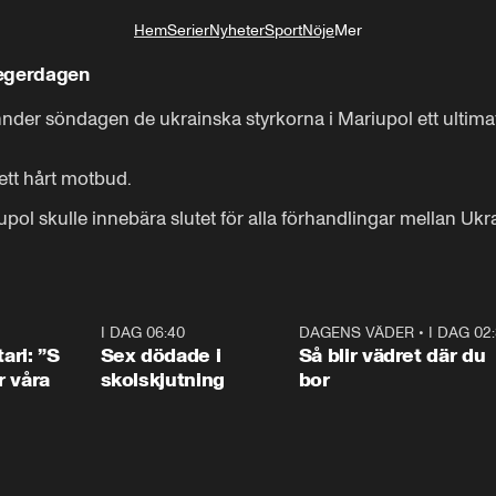
Hem
Serier
Nyheter
Sport
Nöje
Mer
Livsstil
segerdagen
unnder söndagen de ukrainska styrkorna i Mariupol ett ultim
tt hårt motbud.

iupol skulle innebära slutet för alla förhandlingar mellan Uk
1:36
I DAG 06:40
0:47
DAGENS VÄDER
•
I DAG 02
1:0
ari: ”S
Sex dödade i
Så blir vädret där du
r våra
skolskjutning
bor