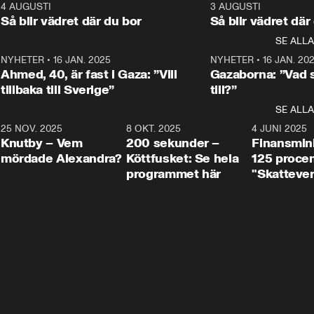
kommentator My 
kommentator My 
6
4 AUGUSTI
1:06
3 AUGUSTI
Makten”. Se nä
Rohwedder ställer 
Rohwedder ställer 
Så blir vädret där du bor
Så blir vädret där
Aftonbladets in
utbildnings- och 
statsminister Ulf Kristersson 
kommentator 
SE ALLA
integrationsminister Simona 
till svars.
Rohwedder stäl
Mohamsson till svars.
Centerpartiets
2
NYHETER
•
16 JAN. 2025
1:01
NYHETER
•
16 JAN. 20
Thand Ring till
Ahmed, 40, är fast i Gaza: ”Vill
Gazaborna: ”Vad s
tillbaka till Sverige”
till?”
SE ALLA
3
25 NOV. 2025
31:05
8 OKT. 2025
4:29
4 JUNI 2025
Knutby – Vem
200 sekunder –
Finansmin
mördade Alexandra?
Köttfusket: Se hela
125 procent
programmet här
"Skattever
viktig uppg