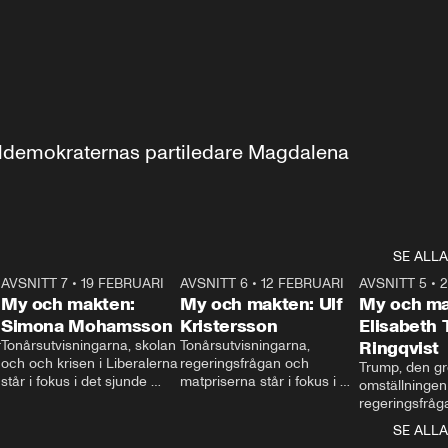
aldemokraternas partiledare Magdalena 
SE ALLA
7
AVSNITT 7
•
19 FEBRUARI
24:30
AVSNITT 6
•
12 FEBRUARI
27:30
AVSNITT 5
•
My och makten:
My och makten: Ulf
My och ma
Simona Mohamsson
Kristersson
Elisabeth
 
Tonårsutvisningarna, skolan 
Tonårsutvisningarna, 
Ringqvist
och och krisen i Liberalerna 
regeringsfrågan och 
Trump, den gr
står i fokus i det sjunde 
matpriserna står i fokus i 
omställningen
avsnittet av ”My och 
det sjätte avsnittet av ”My 
regeringsfråga
makten”. Se när 
och makten”. Se när 
centrum i det 
SE ALLA
Aftonbladets inrikespolitiska 
Aftonbladets inrikespolitiska 
avsnittet av ”