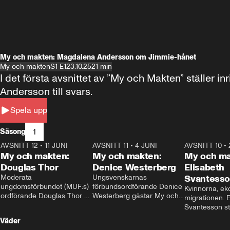
My och makten: Magdalena Andersson om Jimmie-hånet
My och makten
S1 E1
23.10.25
21 min
I det första avsnittet av ”My och Makten” ställe
Andersson till svars.
Spela upp
1
Säsong
AVSNITT 12
•
11 JUNI
26:27
AVSNITT 11
•
4 JUNI
23:40
AVSNITT 10
•
My och makten:
My och makten:
My och ma
Douglas Thor
Denice Westerberg
Elisabeth
Moderata 
Ungsvenskarnas 
Svantess
ungdomsförbundet (MUF:s) 
förbundsordförande Denice 
Kvinnorna, ek
ordförande Douglas Thor 
Westerberg gästar My och 
migrationen. E
gästar My och makten. I 
makten. I avsnittet 
Svantesson stäl
avsnittet diskuteras 
diskuteras migrationsfrågan 
när finansmini
Väder
tonårsutvisningarna och hur 
och hur SD ska locka 