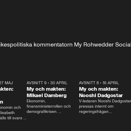
r inrikespolitiska kommentatorn My Rohwedder Soci
27 MAJ
3:51
AVSNITT 9
•
30 APRIL
24:00
AVSNITT 8
•
16 APRIL
25:1
kten:
My och makten:
My och makten:
Mikael Damberg
Nooshi Dadgostar
on
Ekonomin, 
V-ledaren Nooshi Dadgostar
finansministerrollen och 
pressas internt om 
onomin och 
demografikrisen. 
regeringsfrågan.

lisabeth 
Oppositionen ställs till svars 
I Aftonbladets 
ls till svars 
när Socialdemokraternas 
partiledarutfrågning ”My 
stern gästar 
Mikael Damberg gästar My 
och Makten” sätter hon ner 
My och Makten. 