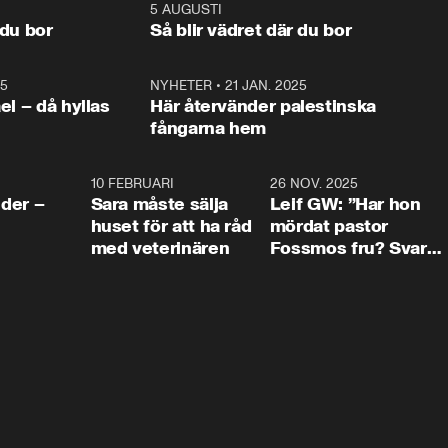
och Makten. 
foten mot kritikerna:

1:06
5 AUGUSTI
1:0
– Vi ställer upp i val. Ska vi 
 du bor
Så blir vädret där du bor
vara med så sitter vi förstås 
25
1:22
NYHETER
•
21 JAN. 2025
0:5
ael – då hyllas
Här återvänder palestinska
fångarna hem
4:24
10 FEBRUARI
4:13
26 NOV. 2025
8:1
der –
Sara måste sälja
Leif GW: ”Har hon
huset för att ha råd
mördat pastor
med veterinären
Fossmos fru? Svar
nej.”