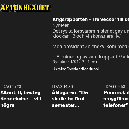
Krigsrapporten - Tre veckor till 
Nyheter
Det ryska försvarsministeriet gav 
klockan 13 och vi skonar era liv.”

Men president Zelenskyj kom med e
– Eliminering av våra trupper i Mar
Nyheter
•
17.04.22
•
11 min
Ukraina
Ryssland
Mariupol
I DAG 15:23
0:54
I DAG 14:26
1:54
I DAG 09:53
Albert, 8, besteg
Åklagaren: ”De
Pourmokht
Kebnekaise – vill
skulle ha firat
smygfilma
högre
semester
telefoner”
tillsammans”