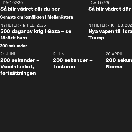
Moderaterna ska locka 
kvinnliga väljare. 
I DAG 02:30
1:06
I GÅR 02:30
väljare till valet i höst. 
Så blir vädret där du bor
Så blir vädret där
Senaste om konflikten i Mellanöstern
NYHETER
•
17 FEB. 2025
0:45
NYHETER
•
16 FEB. 20
500 dagar av krig i Gaza – se
Nya vapen till Isr
förödelsen
Trump
200 sekunder
24 JUNI
5:00
2 JUNI
4:23
20 APRIL
200 sekunder –
200 sekunder –
200 sekun
Vaccinfusket,
Testerna
Normal
fortsättningen