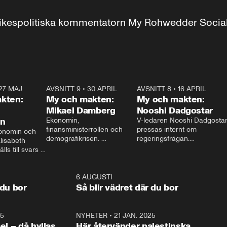
r inrikespolitiska kommentatorn My Rohwedder Soci
27 MAJ
3:51
AVSNITT 9
•
30 APRIL
24:00
AVSNITT 8
•
16 APRIL
25:1
kten:
My och makten:
My och makten:
Mikael Damberg
Nooshi Dadgostar
on
Ekonomin, 
V-ledaren Nooshi Dadgostar
finansministerrollen och 
pressas internt om 
onomin och 
demografikrisen. 
regeringsfrågan.

lisabeth 
Oppositionen ställs till svars 
I Aftonbladets 
ls till svars 
när Socialdemokraternas 
partiledarutfrågning ”My 
stern gästar 
Mikael Damberg gästar My 
och Makten” sätter hon ner 
My och Makten. 
och Makten. 
foten mot kritikerna:

1:06
6 AUGUSTI
1:0
– Vi ställer upp i val. Ska vi 
 du bor
Så blir vädret där du bor
vara med så sitter vi förstås 
25
1:22
NYHETER
•
21 JAN. 2025
0:5
ael – då hyllas
Här återvänder palestinska