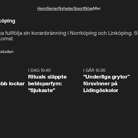
Hem
Serier
Nyheter
Sport
Nöje
Mer
Livsstil
köping
a fullfölja sin koranbränning i Norrköping och Linköping. 
komst.
aludan
0:55
I DAG 10:40
1:01
I GÅR 15:00
1:0
Rituals släppte
”Underliga grytor"
bb lockar
bebisparfym:
försvinner på
”Sjukaste”
Lidingöskolor