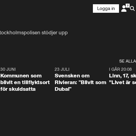
Logga in
Stockholmspolisen stödjer upp 
SE ALLA
7
30 JUNI
1:24
23 JULI
1:42
I GÅR 20:08
Kommunen som
Svensken om
Linn, 17, s
blivit en tillflyktsort
Rivieran: "Blivit som
”Livet är 
för skuldsatta
Dubai"