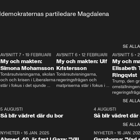
aldemokraternas partiledare Magdalena 
SE ALLA
7
AVSNITT 7
•
19 FEBRUARI
24:30
AVSNITT 6
•
12 FEBRUARI
27:30
AVSNITT 5
•
My och makten:
My och makten: Ulf
My och ma
Simona Mohamsson
Kristersson
Elisabeth
 
Tonårsutvisningarna, skolan 
Tonårsutvisningarna, 
Ringqvist
och och krisen i Liberalerna 
regeringsfrågan och 
Trump, den gr
står i fokus i det sjunde 
matpriserna står i fokus i 
omställningen
avsnittet av ”My och 
det sjätte avsnittet av ”My 
regeringsfråga
makten”. Se när 
och makten”. Se när 
centrum i det 
SE ALLA
Aftonbladets inrikespolitiska 
Aftonbladets inrikespolitiska 
avsnittet av ”
kommentator My 
kommentator My 
6
5 AUGUSTI
1:06
4 AUGUSTI
Makten”. Se nä
Rohwedder ställer 
Rohwedder ställer 
Så blir vädret där du bor
Så blir vädret där
Aftonbladets in
utbildnings- och 
statsminister Ulf Kristersson 
kommentator 
SE ALLA
integrationsminister Simona 
till svars.
Rohwedder stäl
Mohamsson till svars.
Centerpartiets
2
NYHETER
•
16 JAN. 2025
1:01
NYHETER
•
16 JAN. 20
Thand Ring till
Ahmed, 40, är fast i Gaza: ”Vill
Gazaborna: ”Vad s