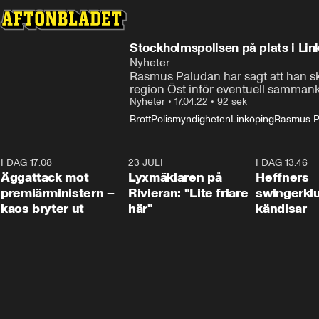
Stockholmspolisen på plats i Lin
Nyheter
Rasmus Paludan har sagt att han sk
region Öst inför eventuell samman
Nyheter
•
17.04.22
•
92 sek
Brott
Polismyndigheten
Linköping
Rasmus P
I DAG 17:08
0:37
23 JULI
2:02
I DAG 13:46
Äggattack mot
Lyxmäklaren på
Heffners
premiärministern –
Rivieran: "Lite friare
swingerklu
kaos bryter ut
här"
kändisar