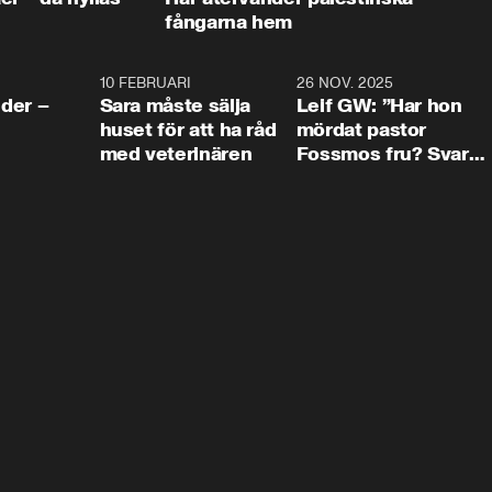
fångarna hem
4:24
10 FEBRUARI
4:13
26 NOV. 2025
8:1
der –
Sara måste sälja
Leif GW: ”Har hon
huset för att ha råd
mördat pastor
med veterinären
Fossmos fru? Svar
nej.”