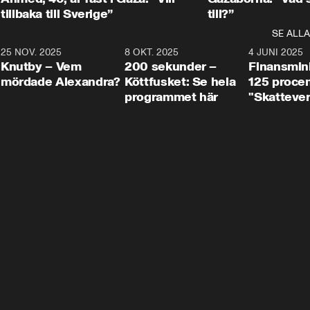
tillbaka till Sverige”
till?”
SE ALLA
3
25 NOV. 2025
31:05
8 OKT. 2025
4:29
4 JUNI 2025
Knutby – Vem
200 sekunder –
Finansmin
mördade Alexandra?
Köttfusket: Se hela
125 procent
programmet här
"Skattever
viktig uppg