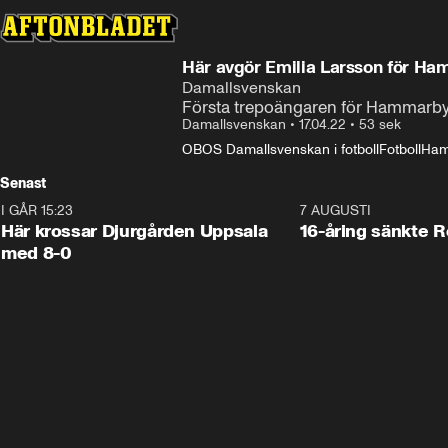
Här avgör Emilia Larsson för H
Damallsvenskan
Första trepoängaren för Hammarby 
Damallsvenskan
•
17.04.22
•
53 sek
OBOS Damallsvenskan i fotboll
Fotboll
Ham
Senast
I GÅR 15:23
1:39
7 AUGUSTI
Här krossar Djurgården Uppsala
16-åring sänkte 
med 8-0