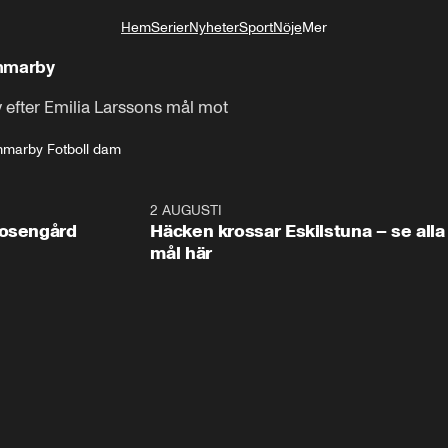
Hem
Serier
Nyheter
Sport
Nöje
Mer
Livsstil
ammarby
efter Emilia Larssons mål mot
marby Fotboll dam
0:47
2 AUGUSTI
0:5
Rosengård
Häcken krossar Eskilstuna – se alla
mål här