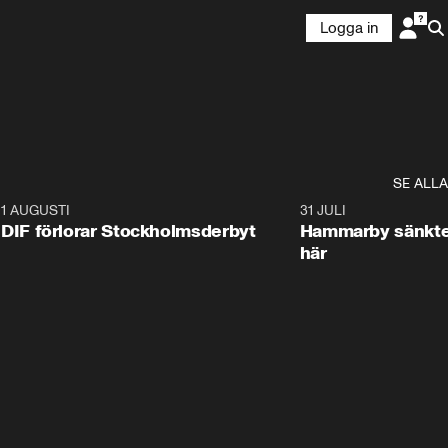
Logga in
SE ALLA
9
1 AUGUSTI
0:58
31 JULI
DIF förlorar Stockholmsderbyt
Hammarby sänkte
här