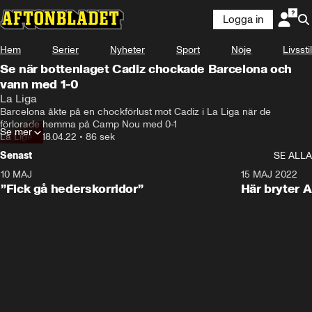
Logga in
Hem
Serier
Nyheter
Sport
Nöje
Livsstil
Se när bottenlaget Cadiz chockade Barcelona och
vann med 1-0
La Liga
Barcelona åkte på en chockförlust mot Cadiz i La Liga när de 
förlorade hemma på Camp Nou med 0-1
Se mer
La Liga
•
18.04.22
•
86 sek
Senast
SE ALLA
10 MAJ
1:00
15 MAJ 2022
”Fick gå hederskorridor”
Här bryter 