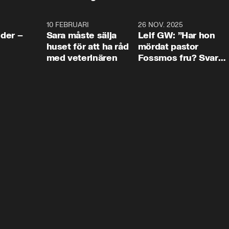
4:24
10 FEBRUARI
4:13
26 NOV. 2025
8:1
der –
Sara måste sälja
Leif GW: ”Har hon
huset för att ha råd
mördat pastor
med veterinären
Fossmos fru? Svar
nej.”