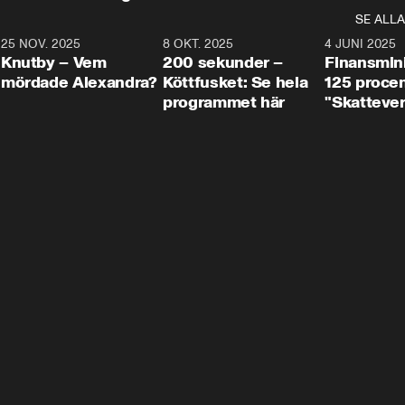
SE ALLA
3
25 NOV. 2025
31:05
8 OKT. 2025
4:29
4 JUNI 2025
Knutby – Vem
200 sekunder –
Finansmin
mördade Alexandra?
Köttfusket: Se hela
125 procent
programmet här
"Skattever
viktig uppg