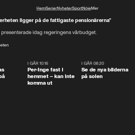
Hem
Serier
Nyheter
Sport
Nöje
Mer
Livsstil
erheten ligger på de fattigaste pensionärerna"
 presenterade idag regeringens vårbudget.
eten
0:45
I GÅR 10:16
1:26
I GÅR 08:20
0:3
as
Per-Inge fast i
Se de nya bilderna
på
hemmet – kan inte
på solen
komma ut