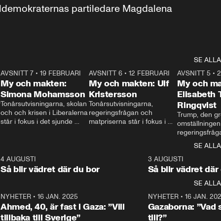
aldemokraternas partiledare Magdalena 
SE ALLA
7
AVSNITT 7
•
19 FEBRUARI
24:30
AVSNITT 6
•
12 FEBRUARI
27:30
AVSNITT 5
•
My och makten:
My och makten: Ulf
My och ma
Simona Mohamsson
Kristersson
Elisabeth
 
Tonårsutvisningarna, skolan 
Tonårsutvisningarna, 
Ringqvist
och och krisen i Liberalerna 
regeringsfrågan och 
Trump, den gr
står i fokus i det sjunde 
matpriserna står i fokus i 
omställningen
avsnittet av ”My och 
det sjätte avsnittet av ”My 
regeringsfråga
makten”. Se när 
och makten”. Se när 
centrum i det 
SE ALLA
Aftonbladets inrikespolitiska 
Aftonbladets inrikespolitiska 
avsnittet av ”
kommentator My 
kommentator My 
6
4 AUGUSTI
1:06
3 AUGUSTI
Makten”. Se nä
Rohwedder ställer 
Rohwedder ställer 
Så blir vädret där du bor
Så blir vädret där
Aftonbladets in
utbildnings- och 
statsminister Ulf Kristersson 
kommentator 
SE ALLA
integrationsminister Simona 
till svars.
Rohwedder stäl
Mohamsson till svars.
Centerpartiets
2
NYHETER
•
16 JAN. 2025
1:01
NYHETER
•
16 JAN. 20
Thand Ring till
Ahmed, 40, är fast i Gaza: ”Vill
Gazaborna: ”Vad s
tillbaka till Sverige”
till?”