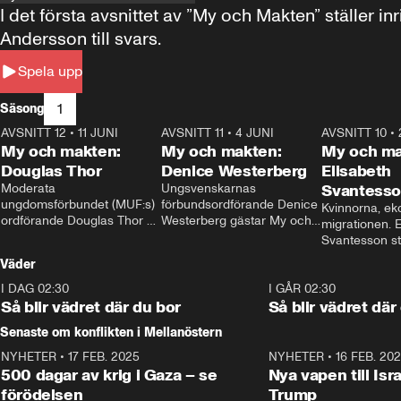
I det första avsnittet av ”My och Makten” ställe
Andersson till svars.
Spela upp
1
Säsong
AVSNITT 12
•
11 JUNI
26:27
AVSNITT 11
•
4 JUNI
23:40
AVSNITT 10
•
My och makten:
My och makten:
My och ma
Douglas Thor
Denice Westerberg
Elisabeth
Moderata 
Ungsvenskarnas 
Svantess
ungdomsförbundet (MUF:s) 
förbundsordförande Denice 
Kvinnorna, ek
ordförande Douglas Thor 
Westerberg gästar My och 
migrationen. E
gästar My och makten. I 
makten. I avsnittet 
Svantesson stäl
avsnittet diskuteras 
diskuteras migrationsfrågan 
när finansmini
Väder
tonårsutvisningarna och hur 
och hur SD ska locka 
Moderaterna ska locka 
kvinnliga väljare. 
I DAG 02:30
1:06
I GÅR 02:30
väljare till valet i höst. 
Så blir vädret där du bor
Så blir vädret där
Senaste om konflikten i Mellanöstern
NYHETER
•
17 FEB. 2025
0:45
NYHETER
•
16 FEB. 20
500 dagar av krig i Gaza – se
Nya vapen till Isr
förödelsen
Trump