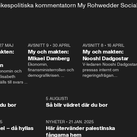
r inrikespolitiska kommentatorn My Rohwedder Soci
27 MAJ
3:51
AVSNITT 9
•
30 APRIL
24:00
AVSNITT 8
•
16 APRIL
25:1
kten:
My och makten:
My och makten:
Mikael Damberg
Nooshi Dadgostar
on
Ekonomin, 
V-ledaren Nooshi Dadgostar
finansministerrollen och 
pressas internt om 
onomin och 
demografikrisen. 
regeringsfrågan.

lisabeth 
Oppositionen ställs till svars 
I Aftonbladets 
ls till svars 
när Socialdemokraternas 
partiledarutfrågning ”My 
stern gästar 
Mikael Damberg gästar My 
och Makten” sätter hon ner 
My och Makten. 
och Makten. 
foten mot kritikerna:

1:06
5 AUGUSTI
1:0
– Vi ställer upp i val. Ska vi 
 du bor
Så blir vädret där du bor
vara med så sitter vi förstås 
25
1:22
NYHETER
•
21 JAN. 2025
0:5
ael – då hyllas
Här återvänder palestinska
fångarna hem