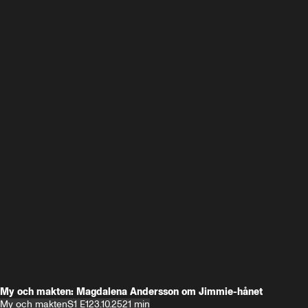
My och makten: Magdalena Andersson om Jimmie-hånet
My och makten
S1 E1
23.10.25
21 min