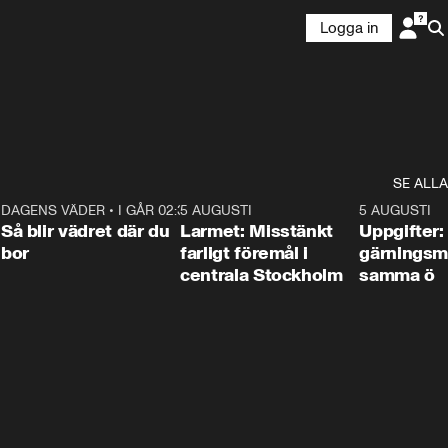
Logga in
SE ALLA
1
DAGENS VÄDER
•
I GÅR 02:30
1:06
5 AUGUSTI
0:35
5 AUGUSTI
Så blir vädret där du
Larmet: Misstänkt
Uppgifter:
bor
farligt föremål i
gärningsm
centrala Stockholm
samma ö