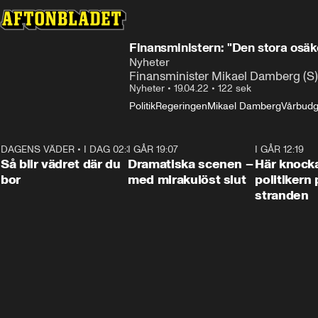
Finansministern: "Den stora osäk
Nyheter
Finansminister Mikael Damberg (S)
Nyheter
•
19.04.22
•
122 sek
Politik
Regeringen
Mikael Damberg
Vårbudg
DAGENS VÄDER
•
I DAG 02:30
1:06
I GÅR 19:07
0:42
I GÅR 12:19
Så blir vädret där du
Dramatiska scenen –
Här knock
bor
med mirakulöst slut
politikern 
stranden