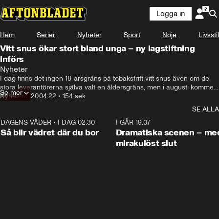
Logga in
Hem
Serier
Nyheter
Sport
Nöje
Livsstil
Vitt snus ökar stort bland unga – ny lagstiftning
införs
Nyheter
I dag finns det ingen 18-årsgräns på tobaksfritt vitt snus även om de 
stora leverantörerna själva valt en åldersgräns, men i augusti kommer 
Se mer
det att ändras helt.
Nyheter
•
20.04.22
•
154 sek
SE ALLA
DAGENS VÄDER
•
I DAG 02:30
1:06
I GÅR 19:07
Så blir vädret där du bor
Dramatiska scenen – me
mirakulöst slut