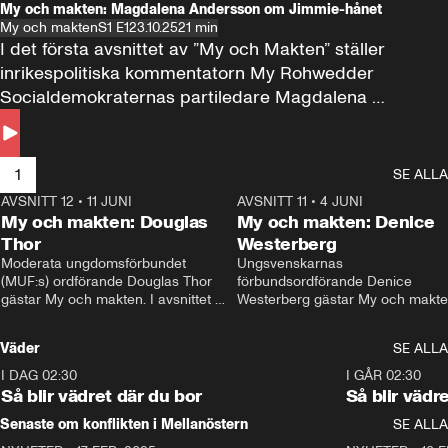
My och makten: Magdalena Andersson om Jimmie-hånet
My och makten
S1 E1
23.10.25
21 min
I det första avsnittet av ”My och Makten” ställer 
inrikespolitiska kommentatorn My Rohwedder 
Socialdemokraternas partiledare Magdalena 
Andersson till svars.
1
SE ALLA
AVSNITT 12
•
11 JUNI
26:27
AVSNITT 11
•
4 JUNI
2
My och makten: Douglas
My och makten: Denice
Thor
Westerberg
Moderata ungdomsförbundet 
Ungsvenskarnas 
(MUF:s) ordförande Douglas Thor 
förbundsordförande Denice 
gästar My och makten. I avsnittet 
Westerberg gästar My och makten.
diskuteras tonårsutvisningarna och 
avsnittet diskuteras migrationsfrå
hur Moderaterna ska locka väljare till 
och hur SD ska locka kvinnliga 
Väder
SE ALLA
valet i höst. 
väljare. 
I DAG 02:30
1:06
I GÅR 02:30
Så blir vädret där du bor
Så blir vädr
Senaste om konflikten i Mellanöstern
SE ALLA