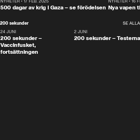
NYHETER
•
17 FEB. 2025
0:45
NYHETER
•
16 F
500 dagar av krig i Gaza – se förödelsen
Nya vapen ti
200 sekunder
SE ALLA
24 JUNI
5:00
2 JUNI
200 sekunder –
200 sekunder – Testern
Vaccinfusket,
fortsättningen