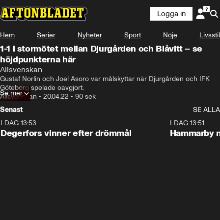
Logga in
Hem
Serier
Nyheter
Sport
Nöje
Livsstil
1-1 i stormötet mellan Djurgården och Blåvitt – se
höjdpunkterna här
Allsvenskan
Gustaf Norlin och Joel Asoro var målskyttar när Djurgården och IFK 
Göteborg spelade oavgjort.
Se mer
Allsvenskan
•
20.04.22
•
90 sek
Senast
SE ALLA
I DAG 13:53
1:44
I DAG 13:51
Degerfors vinner efter drömmål
Hammarby n