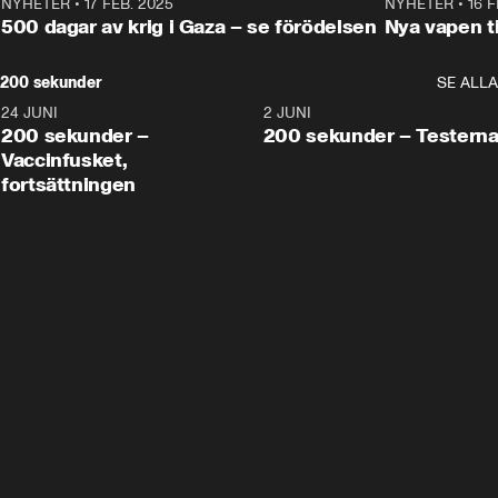
NYHETER
•
17 FEB. 2025
0:45
NYHETER
•
16 F
500 dagar av krig i Gaza – se förödelsen
Nya vapen ti
200 sekunder
SE ALLA
24 JUNI
5:00
2 JUNI
200 sekunder –
200 sekunder – Testern
Vaccinfusket,
fortsättningen