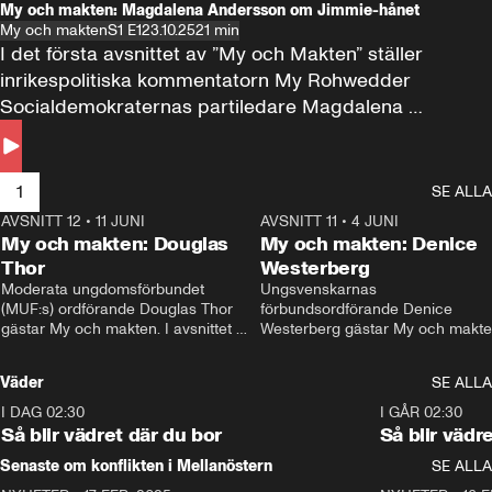
My och makten: Magdalena Andersson om Jimmie-hånet
My och makten
S1 E1
23.10.25
21 min
I det första avsnittet av ”My och Makten” ställer 
inrikespolitiska kommentatorn My Rohwedder 
Socialdemokraternas partiledare Magdalena 
Andersson till svars.
1
SE ALLA
AVSNITT 12
•
11 JUNI
26:27
AVSNITT 11
•
4 JUNI
2
My och makten: Douglas
My och makten: Denice
Thor
Westerberg
Moderata ungdomsförbundet 
Ungsvenskarnas 
(MUF:s) ordförande Douglas Thor 
förbundsordförande Denice 
gästar My och makten. I avsnittet 
Westerberg gästar My och makten.
diskuteras tonårsutvisningarna och 
avsnittet diskuteras migrationsfrå
hur Moderaterna ska locka väljare till 
och hur SD ska locka kvinnliga 
Väder
SE ALLA
valet i höst. 
väljare. 
I DAG 02:30
1:06
I GÅR 02:30
Så blir vädret där du bor
Så blir vädr
Senaste om konflikten i Mellanöstern
SE ALLA