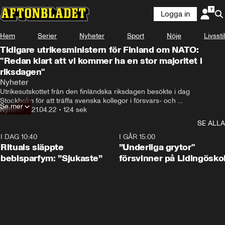
Logga in
Hem
Serier
Nyheter
Sport
Nöje
Livsstil
Tidigare utrikesministern för Finland om NATO:
"Redan klart att vi kommer ha en stor majoritet i
riksdagen"
Nyheter
Utrikesutskottet från den finländska riksdagen besökte i dag 
Stockholm för att träffa svenska kollegor i försvars- och 
Se mer
utrikesutskotten.
Nyheter
•
21.04.22
•
124 sek
SE ALLA
I DAG 10:40
1:01
I GÅR 15:00
Rituals släppte
”Underliga grytor"
bebisparfym: ”Sjukaste”
försvinner på Lidingösko