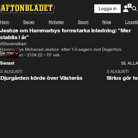
Logga in
Hem
Serier
Nyheter
Sport
Nöje
Livsstil
Jeahze om Hammarbys formstarka inledning: "Mer
stabila i år"
Allsvenskan
Hammarbys Mohanad Jeahze  efter 1-0-segern mot Degerfors.
Se mer
Allsvenskan
•
21.04.22
•
117 sek
Senast
SE ALLA
3 AUGUSTI
3:00
3 AUGUSTI
Djurgården körde över Västerås
Sirius gör t