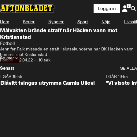
Logga in
Hem
Serier
Nyheter
Sport
Nöje
Livsstil
Målvakten brände straff när Häcken vann mot
Kristianstad
Fotboll
Jennifer Falk missade en straff i slutsekunderna när BK Häcken vann 
hemma mot Kristianstad.
Se mer
Fotboll
•
22.04.22
•
110 sek
Senast
SE ALLA
I GÅR 19:55
0:29
I GÅR 19:55
Blåvitt tvingas utrymma Gamla Ullevi
”Vi visste 