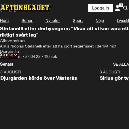
Logga in
Hem
Serier
Nyheter
Sport
Nöje
Livsstil
Stefanelli efter derbysegern: "Visar att vi kan vara ett
riktigt svårt lag"
Allsvenskan
AIK:s Nicolás Stefanelli efter att ha gjort segermålet i derbyt mot 
Djurgården.
Se mer
Allsvenskan
•
24.04.22
•
110 sek
Senast
SE ALLA
3 AUGUSTI
3:00
3 AUGUSTI
Djurgården körde över Västerås
Sirius gör t