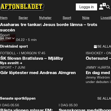
Logga in
Hem
Serier
Nyheter
Sport
Nöje
Livsstil
Asaharas tre tankar: Jesus borde lämna – trots
succén
Sport
Se mer
Sport
•
25.04.22
•
5 min
Direktsänd sport
SE ALLA
FOTBOLL
•
I MORGON 17:45
ISHOCKEY
•
ON
Plus
Plus
ŠK Slovan Bratislava – Mjällby
Östersund 
Nya avsnitt →
SPORT
•
7 JUNI
16:36
JIMMY HJÄRTA
Gör löptester med Andreas Almgren
En dag med 
Jimmy Wixtröm 
under debuten i
Senaste sportklippen
SE ALLA
I DAG 05:56
1:13
I DAG 05:30
Bästa vännen missar EM:
Svenskornas medaljhopp