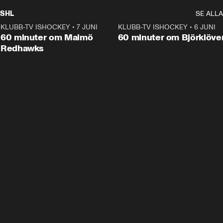
SHL
SE ALLA
KLUBB-TV ISHOCKEY
•
7 JUNI
1:02:53
KLUBB-TV ISHOCKEY
•
6 JUNI
1:0
Plus
60 minuter om Malmö
60 minuter om Björklöve
Redhawks