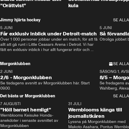
”Orättvist”
kula
Jimmy hjärta hockey
SE ALLA
5 JUNI
11:14
5 JUNI
Får exklusiv inblick under Detroit-match
Så förvandl
Över 1 000 personer jobbar under en match, för att få 
Otroliga jobbet
allt att gå runt i Little Ceasars Arena i Detroit. Vi har 
fått en exklusiv inblick i hur allt fungerar inför och 
under match i världens bästa hockeyliga
Morgonklubben
SE ALLA
2 JUNI
SÄSONG 1, AVSN
2/6 - Morgonklubben
8/5 – Morg
Se tisdagens avsnitt av Morgonklubben här. Start 
Se fredagens av
09.00. 
Det bästa ur Morgonklubben
SE ALLA
7 AUGUSTI
1:14
31 JULI
”Höll barnet hemligt”
Wernblooms känga till
Wernblooms Keisuke Honda-
journalistkåren
anekdoter i senaste avsnittet av 
Lyssna på Morgonklubben med 
Morgonklubben
Makoto Asahara, Pontus Wernblo