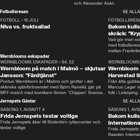
och Alexander Axén.
Fotbollsresan
SE ALLA
FOTBOLL
•
16 JULI
0:44
FOTBOLLSRES
Niva vs. fruktsallad
Bakom kulis
skräck: ”Kry
Vad gör man som
med fotbollsres
Wernblooms eskapader
WERNBLOOMS ESKAPADER
•
S4, E2
38:23
WERNBLOOMS 
Wernbloom på match i Malmö – skjutsar
Wernbloom 
Jansson: ”Färdtjänst”
Harvestad 
Pontus Wernbloom är i Malmö och grottar i det 
Från åtta gubbar 
skånska självförtroendet med Björn Ranelid, går på 
Marcus Lager sta
MFF-match med komikern Simon ”Chippen” Svensson 
folk i Linköping
och hjälper skadade stjärnbacken Pontus Jansson 
och Wernbloom kl
Jernspets Gästar
SE ALLA
hem. 
SÄSONG 1, AVSNITT 4
13:37
SÄSONG 1, AVS
Frida Jernspets testar voltige
Bakom kuli
Frida Jernspets åker till Södertörn ryttarcenter och 
Internation
testar voltige
Frida Jernspets 
Sweden Interna