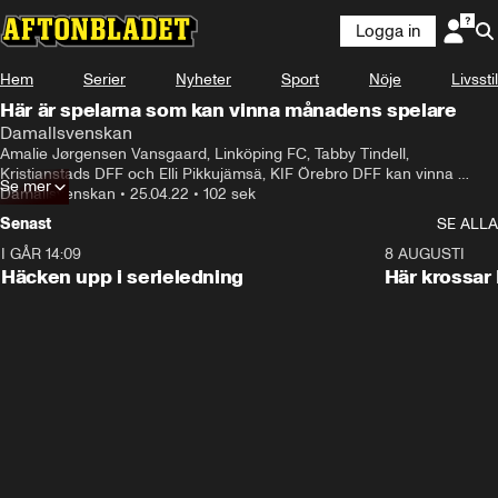
Logga in
Hem
Serier
Nyheter
Sport
Nöje
Livsstil
Här är spelarna som kan vinna månadens spelare
Damallsvenskan
Amalie Jørgensen Vansgaard, Linköping FC, Tabby Tindell, 
Kristianstads DFF och Elli Pikkujämsä, KIF Örebro DFF kan vinna 
Se mer
månadens spelare.
Damallsvenskan
•
25.04.22
•
102 sek
Senast
SE ALLA
I GÅR 14:09
0:56
8 AUGUSTI
Häcken upp i serieledning
Här krossar