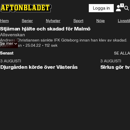
Logga in
Hem
Serier
Nyheter
Sport
Nöje
Livsstil
Stjärnan hjälte och skadad för Malmö
Allsvenskan
Andreas Christiansen sänkte IFK Göteborg innan han klev av skadad.
Se mer
Allsvenskan
•
25.04.22
•
112 sek
Senast
SE ALLA
3 AUGUSTI
3:00
3 AUGUSTI
Djurgården körde över Västerås
Sirius gör t